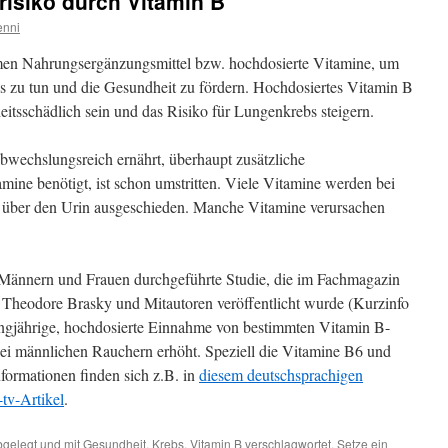
isiko durch Vitamin B
enni
n Nahrungsergänzungsmittel bzw. hochdosierte Vitamine, um
s zu tun und die Gesundheit zu fördern. Hochdosiertes Vitamin B
itsschädlich sein und das Risiko für Lungenkrebs steigern.
bwechslungsreich ernährt, überhaupt zusätzliche
ine benötigt, ist schon umstritten. Viele Vitamine werden bei
 über den Urin ausgeschieden. Manche Vitamine verursachen
e Männern und Frauen durchgeführte Studie, die im Fachmagazin
 Theodore Brasky und Mitautoren veröffentlicht wurde (Kurzinfo
langjährige, hochdosierte Einnahme von bestimmten Vitamin B-
ei männlichen Rauchern erhöht. Speziell die Vitamine B6 und
formationen finden sich z.B. in
diesem deutschsprachigen
tv-Artikel
.
gelegt und mit
Gesundheit
,
Krebs
,
Vitamin B
verschlagwortet. Setze ein