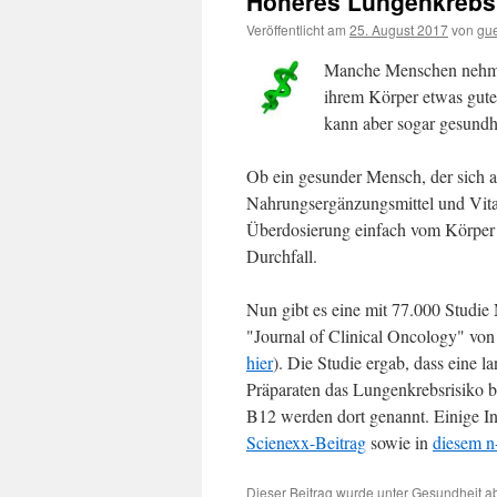
Höheres Lungenkrebsr
Veröffentlicht am
25. August 2017
von
gu
Manche Menschen nehme
ihrem Körper etwas gute
kann aber sogar gesundhe
Ob ein gesunder Mensch, der sich a
Nahrungsergänzungsmittel und Vitam
Überdosierung einfach vom Körper
Durchfall.
Nun gibt es eine mit 77.000 Studi
"Journal of Clinical Oncology" von
hier
). Die Studie ergab, dass eine 
Präparaten das Lungenkrebsrisiko b
B12 werden dort genannt. Einige In
Scienexx-Beitrag
sowie in
diesem n-
Dieser Beitrag wurde unter
Gesundheit
ab