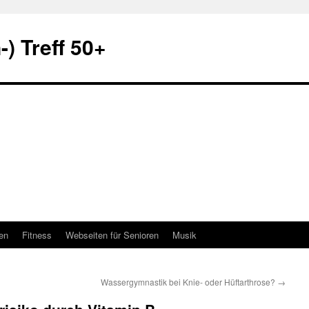
) Treff 50+
en
Fitness
Webseiten für Senioren
Musik
Wassergymnastik bei Knie- oder Hüftarthrose?
→