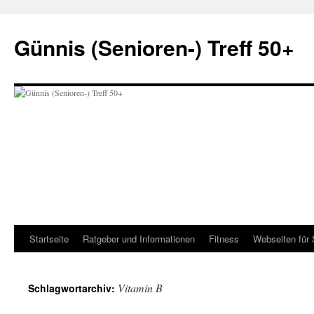
Zum
Inhalt
Günnis (Senioren-) Treff 50+
springen
Startseite
Ratgeber und Informationen
Fitness
Webseiten für 
Vitamin B
Schlagwortarchiv: