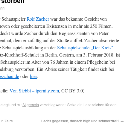
erstorben
nni
 Schauspieler
Rolf Zacher
war das bekannte Gesicht von
oven oder gescheiterten Existenzen in mehr als 250 Filmen.
deckt wurde Zacher durch den Regieassistenten von Peter
ienthal, dem er zufällig auf der Straße auffiel. Zacher absolvierte
e Schauspielausbildung an der
Schauspielschule „Der Kreis"
itz-Kirchhoff-Schule) in Berlin. Gestern, am 3. Februar 2018, ist
 Schauspieler im Alter von 76 Jahren in einem Pflegeheim bei
dsburg verstorben. Ein Abriss seiner Tätigkeit findet sich bei
esschau.de
oder
hier
.
elle:
Von Siebbi – ipernity.com
, CC BY 3.0)
elegt und mit
Allgemein
verschlagwortet. Setze ein Lesezeichen für den
In Zaire
Lachs gegessen, danach high und schmerzfrei?
→