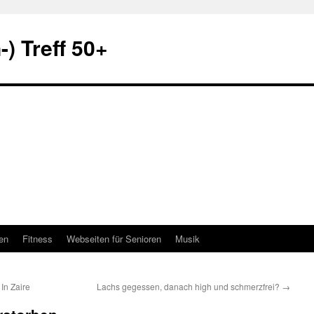
) Treff 50+
en
Fitness
Webseiten für Senioren
Musik
In Zaire
Lachs gegessen, danach high und schmerzfrei?
→