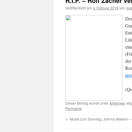
R.I.P. – Rolf Zacher v
Veröffentlicht am
4. Februar 2018
von
gue
Der
Gan
Ent
Lil
ein
(Fr
der
Ren
tag
(Qu
Dieser Beitrag wurde unter
Allgemein
abg
Permalink
.
←
Musik zum Sonntag: Johnny Wakelin – 