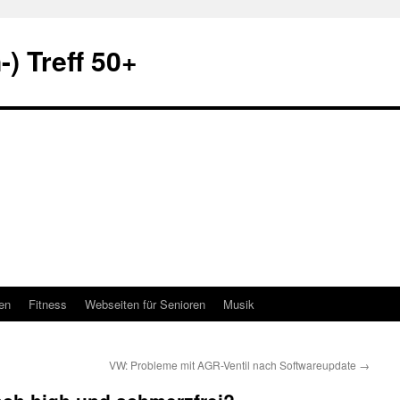
) Treff 50+
en
Fitness
Webseiten für Senioren
Musik
VW: Probleme mit AGR-Ventil nach Softwareupdate
→