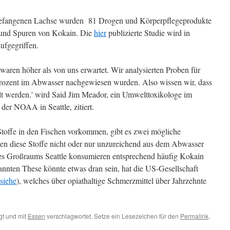
 gefangenen Lachse wurden 81 Drogen und Körperpflegeprodukte
l und Spuren von Kokain. Die
hier
publizierte Studie wird in
ufgegriffen.
aren höher als von uns erwartet. Wir analysierten Proben für
rozent im Abwasser nachgewiesen wurden. Also wissen wir, dass
lt werden.' wird Said Jim Meador, ein Umwelttoxikologe im
der NOAA in Seattle, zitiert.
toffe in den Fischen vorkommen, gibt es zwei mögliche
en diese Stoffe nicht oder nur unzureichend aus dem Abwasser
des Großraums Seattle konsumieren entsprechend häufig Kokain
annten These könnte etwas dran sein, hat die US-Gesellschaft
siehe
), welches über opiathaltige Schmerzmittel über Jahrzehnte
t und mit
Essen
verschlagwortet. Setze ein Lesezeichen für den
Permalink
.