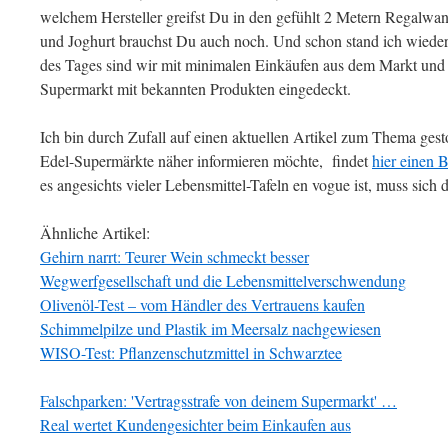
welchem Hersteller greifst Du in den gefühlt 2 Metern Regalwa
und Joghurt brauchst Du auch noch. Und schon stand ich wiede
des Tages sind wir mit minimalen Einkäufen aus dem Markt un
Supermarkt mit bekannten Produkten eingedeckt.
Ich bin durch Zufall auf einen aktuellen Artikel zum Thema ges
Edel-Supermärkte näher informieren möchte, findet
hier einen B
es angesichts vieler Lebensmittel-Tafeln en vogue ist, muss sich 
Ähnliche Artikel:
Gehirn narrt: Teurer Wein schmeckt besser
Wegwerfgesellschaft und die Lebensmittelverschwendung
Olivenöl-Test – vom Händler des Vertrauens kaufen
Schimmelpilze und Plastik im Meersalz nachgewiesen
WISO-Test: Pflanzenschutzmittel in Schwarztee
Falschparken: 'Vertragsstrafe von deinem Supermarkt' …
Real wertet Kundengesichter beim Einkaufen aus