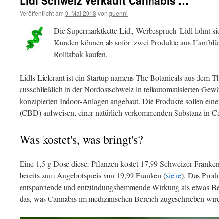
Lidl Schweiz verkauft Cannabis …
Veröffentlicht am
9. Mai 2018
von
guenni
Die Supermarktkette Lidl, Werbespruch 'Lidl lohnt sic
Kunden können ab sofort zwei Produkte aus Hanfblüt
Rolltabak kaufen.
Lidls Lieferant ist ein Startup namens The Botanicals aus dem T
ausschließlich in der Nordostschweiz in teilautomatisierten Gew
konzipierten Indoor-Anlagen angebaut. Die Produkte sollen ein
(CBD) aufweisen, einer natürlich vorkommenden Substanz in C
Was kostet's, was bringt's?
Eine 1,5 g Dose dieser Pflanzen kostet 17,99 Schweizer Franke
bereits zum Angebotspreis von 19,99 Franken (
siehe
). Das Produ
entspannende und entzündungshemmende Wirkung als etwas Ber
das, was Cannabis im medizinischen Bereich zugeschrieben wir