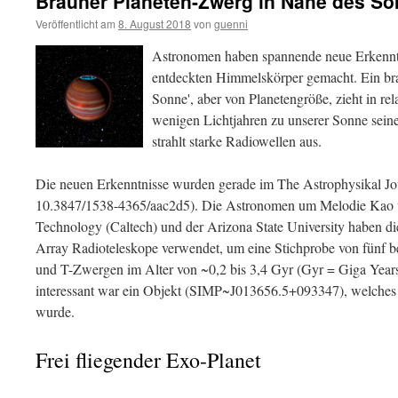
Brauner Planeten-Zwerg in Nähe des S
Veröffentlicht am
8. August 2018
von
guenni
Astronomen haben spannende neue Erkenntn
entdeckten Himmelskörper gemacht. Ein bra
Sonne', aber von Planetengröße, zieht in re
wenigen Lichtjahren zu unserer Sonne sein
strahlt starke Radiowellen aus.
Die neuen Erkenntnisse wurden gerade im The Astrophysikal Jou
10.3847/1538-4365/aac2d5). Die Astronomen um Melodie Kao vom
Technology (Caltech) und der Arizona State University haben d
Array Radioteleskope verwendet, um eine Stichprobe von fünf b
und T-Zwergen im Alter von ~0,2 bis 3,4 Gyr (Gyr = Giga Year
interessant war ein Objekt (SIMP~J013656.5+093347), welches b
wurde.
Frei fliegender Exo-Planet