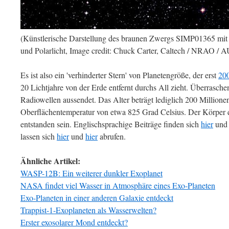
(Künstlerische Darstellung des braunen Zwergs SIMP01365 mit 
und Polarlicht, Image credit: Chuck Carter, Caltech / NRAO / A
Es ist also ein 'verhinderter Stern' von Planetengröße, der erst
200
20 Lichtjahre von der Erde entfernt durchs All zieht. Überraschen
Radiowellen aussendet. Das Alter beträgt lediglich 200 Million
Oberflächentemperatur von etwa 825 Grad Celsius. Der Körper dü
entstanden sein. Englischsprachige Beiträge finden sich
hier
un
lassen sich
hier
und
hier
abrufen.
Ähnliche Artikel:
WASP-12B: Ein weiterer dunkler Exoplanet
NASA findet viel Wasser in Atmosphäre eines Exo-Planeten
Exo-Planeten in einer anderen Galaxie entdeckt
Trappist-1-Exoplaneten als Wasserwelten?
Erster exosolarer Mond entdeckt?