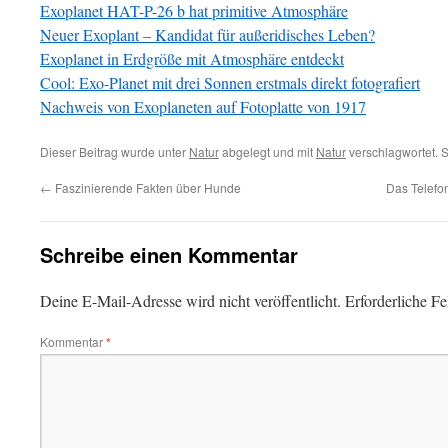
Exoplanet HAT-P-26 b hat primitive Atmosphäre
Neuer Exoplant – Kandidat für außeridisches Leben?
Exoplanet in Erdgröße mit Atmosphäre entdeckt
Cool: Exo-Planet mit drei Sonnen erstmals direkt fotografiert
Nachweis von Exoplaneten auf Fotoplatte von 1917
Dieser Beitrag wurde unter
Natur
abgelegt und mit
Natur
verschlagwortet. 
←
Faszinierende Fakten über Hunde
Das Telefo
Schreibe einen Kommentar
Deine E-Mail-Adresse wird nicht veröffentlicht.
Erforderliche Fe
Kommentar
*