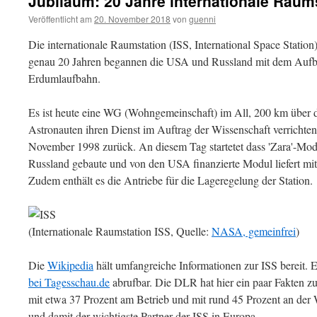
Jubiläum: 20 Jahre internationale Raum
Veröffentlicht am
20. November 2018
von
guenni
Die internationale Raumstation (ISS, International Space Station
genau 20 Jahren begannen die USA und Russland mit dem Aufbau
Erdumlaufbahn.
Es ist heute eine WG (Wohngemeinschaft) im All, 200 km über d
Astronauten ihren Dienst im Auftrag der Wissenschaft verrichte
November 1998 zurück. An diesem Tag startetet dass 'Zara'-Mod
Russland gebaute und von den USA finanzierte Modul liefert mit
Zudem enthält es die Antriebe für die Lageregelung der Station.
(Internationale Raumstation ISS, Quelle:
NASA, gemeinfrei
)
Die
Wikipedia
hält umfangreiche Informationen zur ISS bereit. Ei
bei Tagesschau.de
abrufbar. Die DLR hat hier ein paar Fakten zur
mit etwa 37 Prozent am Betrieb und mit rund 45 Prozent an der W
und damit der wichtigste Partner der ISS in Europa.