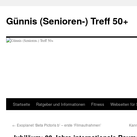
Zum
Inhalt
Günnis (Senioren-) Treff 50+
springen
Startseite
Ratgeber und Informationen
Fitness
Webseiten für 
←
Exoplanet ‘Beta Pictoris b’ – erste ‘Filmaufnahmen’
Kann