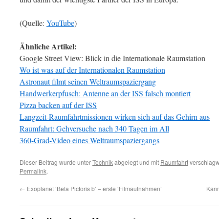
(Quelle:
YouTube
)
Ähnliche Artikel:
Google Street View: Blick in die Internationale Raumstation
Wo ist was auf der Internationalen Raumstation
Astronaut filmt seinen Weltraumspaziergang
Handwerkerpfusch: Antenne an der ISS falsch montiert
Pizza backen auf der ISS
Langzeit-Raumfahrtmissionen wirken sich auf das Gehirn aus
Raumfahrt: Gehversuche nach 340 Tagen im All
360-Grad-Video eines Weltraumspaziergangs
Dieser Beitrag wurde unter
Technik
abgelegt und mit
Raumfahrt
verschlagwo
Permalink
.
←
Exoplanet ‘Beta Pictoris b’ – erste ‘Filmaufnahmen’
Kann