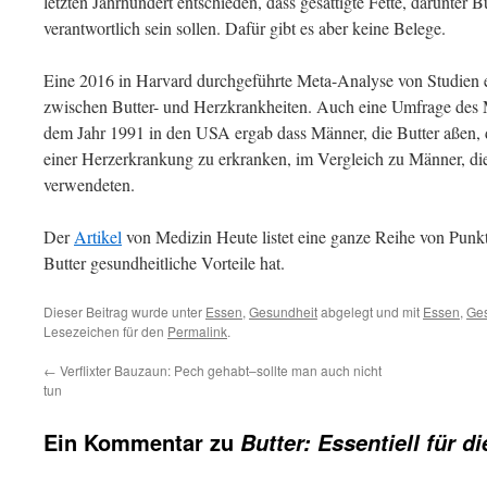
letzten Jahrhundert entschieden, dass gesättigte Fette, darunter 
verantwortlich sein sollen. Dafür gibt es aber keine Belege.
Eine 2016 in Harvard durchgeführte Meta-Analyse von Studie
zwischen Butter- und Herzkrankheiten. Auch eine Umfrage des 
dem Jahr 1991 in den USA ergab dass Männer, die Butter aßen, d
einer Herzerkrankung zu erkranken, im Vergleich zu Männer, di
verwendeten.
Der
Artikel
von Medizin Heute listet eine ganze Reihe von Punkt
Butter gesundheitliche Vorteile hat.
Dieser Beitrag wurde unter
Essen
,
Gesundheit
abgelegt und mit
Essen
,
Ges
Lesezeichen für den
Permalink
.
←
Verflixter Bauzaun: Pech gehabt–sollte man auch nicht
tun
Ein Kommentar zu
Butter: Essentiell für d