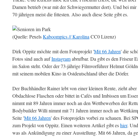
Damen betrieb (war mit der Schwiegermutter dort). Und bei mir 
70 jährigen meist die fittesten. Also auch diese Seite gibt es.
(Quelle: Pexels
Kaboompics // Karolina
CC0 Lizenz)
Dirk Oppitz möchte mit dem Fotoprojekt '
Mit 66 Jahren
' die sc
Fotos sind auch auf
Instagram
abrufbar. Da gibt es den Friseur E
im Salon steht. Oder der 73-jährige Filmvorführer Helmut Göldner
mit seinem mobilen Kino in Ostdeutschland über die Dörfer.
Der Buchhändler Rainer lebt von einer kleinen Rente, zieht aber
Obdachlose Flaschen oder bittet in Cafés und Imbissen um Esse
nimmt mit 89 Jahren immer noch an den Wettbewerben der Ret
Bodybuilder Willi nimmt mit 71 Jahren immer noch an Wettkämpfe
Seite '
Mit 66 Jahren
' des Fotoprojekts vorbei zu schauen. Bei 
zum Projekt von Oppitz. Einen weiteren Artikel gibt es
hier
. Und
was als Ankündigung zu einer Ausstellung. Mit 66 Jahren, da g