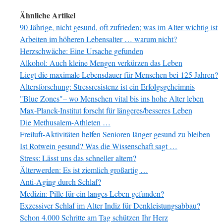
Ähnliche Artikel
90 Jährige, nicht gesund, oft zufrieden; was im Alter wichtig ist
Arbeiten im höheren Lebensalter … warum nicht?
Herzschwäche: Eine Ursache gefunden
Alkohol: Auch kleine Mengen verkürzen das Leben
Liegt die maximale Lebensdauer für Menschen bei 125 Jahren?
Altersforschung: Stressresistenz ist ein Erfolgsgeheimnis
"Blue Zones"– wo Menschen vital bis ins hohe Alter leben
Max-Planck-Institut forscht für längeres/besseres Leben
Die Methusalem-Athleten …
Freiluft-Aktivitäten helfen Senioren länger gesund zu bleiben
Ist Rotwein gesund? Was die Wissenschaft sagt …
Stress: Lässt uns das schneller altern?
Älterwerden: Es ist ziemlich großartig …
Anti-Aging durch Schlaf?
Medizin: Pille für ein langes Leben gefunden?
Exzessiver Schlaf im Alter Indiz für Denkleistungsabbau?
Schon 4.000 Schritte am Tag schützen Ihr Herz