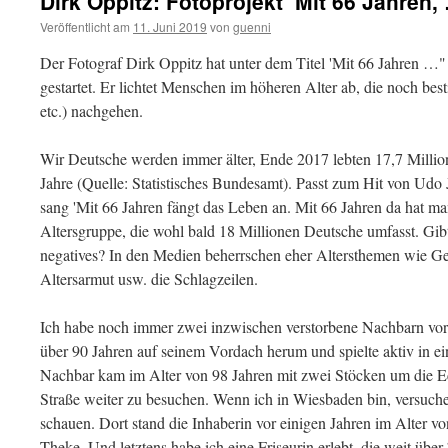
Dirk Oppitz: Fotoprojekt ‘Mit 66 Jahren,
Veröffentlicht am
11. Juni 2019
von
guenni
Der Fotograf Dirk Oppitz hat unter dem Titel 'Mit 66 Jahren …" 
gestartet. Er lichtet Menschen im höheren Alter ab, die noch bes
etc.) nachgehen.
Wir Deutsche werden immer älter, Ende 2017 lebten 17,7 Milli
Jahre (Quelle: Statistisches Bundesamt). Passt zum Hit von Udo
sang 'Mit 66 Jahren fängt das Leben an. Mit 66 Jahren da hat m
Altersgruppe, die wohl bald 18 Millionen Deutsche umfasst. Gi
negatives? In den Medien beherrschen eher Altersthemen wie Ge
Altersarmut usw. die Schlagzeilen.
Ich habe noch immer zwei inzwischen verstorbene Nachbarn vor 
über 90 Jahren auf seinem Vordach herum und spielte aktiv in 
Nachbar kam im Alter von 98 Jahren mit zwei Stöcken um die Ec
Straße weiter zu besuchen. Wenn ich in Wiesbaden bin, versuche
schauen. Dort stand die Inhaberin vor einigen Jahren im Alter vo
Theke. Und letztens habe ich eine Friseurin erlebt, die weit über 7