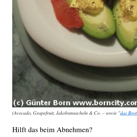
(Avocado, Grapefruit, Jakobsmuscheln & Co. – sowie "
das Brot
Hilft das beim Abnehmen?