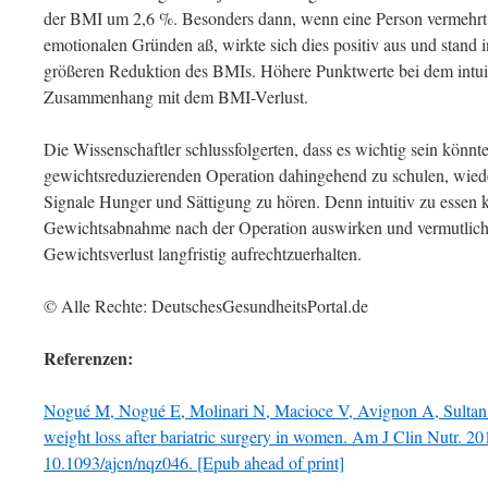
der BMI um 2,6 %. Besonders dann, wenn eine Person vermehrt a
emotionalen Gründen aß, wirkte sich dies positiv aus und stan
größeren Reduktion des BMIs. Höhere Punktwerte bei dem intui
Zusammenhang mit dem BMI-Verlust.
Die Wissenschaftler schlussfolgerten, dass es wichtig sein könnt
gewichtsreduzierenden Operation dahingehend zu schulen, wiede
Signale Hunger und Sättigung zu hören. Denn intuitiv zu essen kö
Gewichtsabnahme nach der Operation auswirken und vermutlich 
Gewichtsverlust langfristig aufrechtzuerhalten.
© Alle Rechte: DeutschesGesundheitsPortal.de
Referenzen:
Nogué M, Nogué E, Molinari N, Macioce V, Avignon A, Sultan A. 
weight loss after bariatric surgery in women. Am J Clin Nutr. 201
10.1093/ajcn/nqz046. [Epub ahead of print]