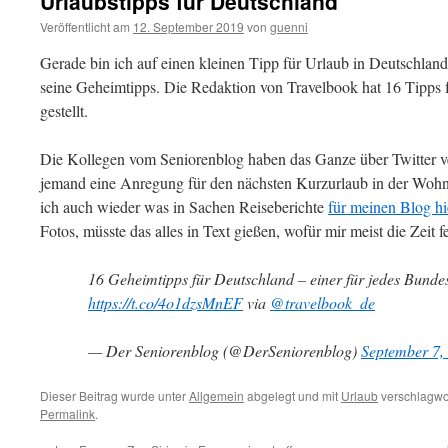
Urlaubstipps für Deutschland
Veröffentlicht am
12. September 2019
von
guenni
Gerade bin ich auf einen kleinen Tipp für Urlaub in Deutschland
seine Geheimtipps. Die Redaktion von Travelbook hat 16 Tipps
gestellt.
Die Kollegen vom Seniorenblog haben das Ganze über Twitter ve
jemand eine Anregung für den nächsten Kurzurlaub in der Wohno
ich auch wieder was in Sachen Reiseberichte
für meinen Blog hi
Fotos, müsste das alles in Text gießen, wofür mir meist die Zeit fe
16 Geheimtipps für Deutschland – einer für jedes Bunde
https://t.co/4o1dzsMnEF
via
@travelbook_de
— Der Seniorenblog (@DerSeniorenblog)
September 7,
Dieser Beitrag wurde unter
Allgemein
abgelegt und mit
Urlaub
verschlagwor
Permalink
.