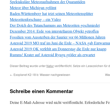
Spektakuläre Meteoraufnahmen der Quarantiden
Meteor über Michigan gefilmt
Baden-Württemberg hat jetzt seinen Meteoritensplitter
Meteoritenforschung – ein Video
Der Dolch des Tutanchamuns aus Meteoriten geschmiedet
Dezember 2014: Erde von interstellarem Objekt getroffen
Fossilien vom Aussterben der Saurier vor 66 Millionen Jahren
Asteroid 2019 MO traf im Juni die Erde – NASA gab Entwarnu
Asteroid 2019 OK verfehlt am Donnerstag die Erde nur knapp
Rumms! Krater auf Asteroid Ryugu größer als erwartet
Dieser Beitrag wurde unter
Natur
veröffentlicht. Setze ein Lesezeichen für
←
Exoplanet K2-18 b: Wasser nachgewiesen
War
Schreibe einen Kommentar
Deine E-Mail-Adresse wird nicht veröffentlicht.
Erforderliche Fe