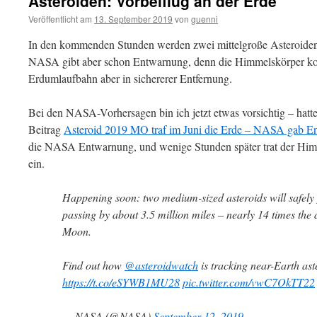
Asteroiden: Vorbeiflug an der Erde
Veröffentlicht am
13. September 2019
von
guenni
In den kommenden Stunden werden zwei mittelgroße Asteroiden
NASA gibt aber schon Entwarnung, denn die Himmelskörper ko
Erdumlaufbahn aber in sichererer Entfernung.
Bei den NASA-Vorhersagen bin ich jetzt etwas vorsichtig – hatt
Beitrag
Asteroid 2019 MO traf im Juni die Erde – NASA gab E
die NASA Entwarnung, und wenige Stunden später trat der Him
ein.
Happening soon: two medium-sized asteroids will safely 
passing by about 3.5 million miles – nearly 14 times the
Moon.
Find out how
@asteroidwatch
is tracking near-Earth ast
https://t.co/eSYWB1MU28
pic.twitter.com/vwC7OkTT22
— NASA (@NASA)
September 12, 2019