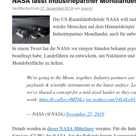
NASA lässt Industriepartner Mondlander
Veröffentlicht am
27. November 2019
von
guenni
Die US-Raumfahrtbehörde NASA will zurü
wieder Menschen auf dem Himmelskörper 
Industriepartner Mondlander, auch für unb
In einem Tweet hat die NASA vor einigen Stunden bekannt gegeb
beauftragt habe, Landefähren zu entwickeln, um Nutzlasten und 
Mondoberfläche zu liefern.
We're going to the Moon, together. Industry partners are 
payloads & scientific instruments to the lunar surface. L
we've shared a concept for a mid-sized lander so they ca
work:
https://t.co/SgcxfMT6Lg
pic.twitter.com/14L4Lo91
— NASA (@NASA)
November 25, 2019
Details werden in
dieser NASA-Mitteilung
verraten. Für die Ini
Services (CLPS) der NASA, hat die Behörde bereits kommerziell