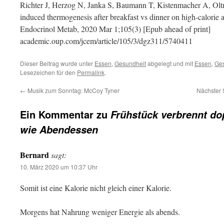
Richter J, Herzog N, Janka S, Baumann T, Kistenmacher A, Olt
induced thermogenesis after breakfast vs dinner on high-calorie a
Endocrinol Metab, 2020 Mar 1;105(3) [Epub ahead of print]
academic.oup.com/jcem/article/105/3/dgz311/5740411
Dieser Beitrag wurde unter
Essen
,
Gesundheit
abgelegt und mit
Essen
,
Ges
Lesezeichen für den
Permalink
.
←
Musik zum Sonntag: McCoy Tyner
Nächster 
Ein Kommentar zu
Frühstück verbrennt dop
wie Abendessen
Bernard
sagt:
10. März 2020 um 10:37 Uhr
Somit ist eine Kalorie nicht gleich einer Kalorie.
Morgens hat Nahrung weniger Energie als abends.