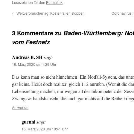
Lesezeichen für den
Permalink
.
←
Weltverbrauchertag: Kostenfallen stoppen
Coronavirus:
3 Kommentare zu
Baden-Württemberg: Notf
vom Festnetz
Andreas B. SH
sagt:
16. März 2020 um 1:29 Uhr
Das kann man so nicht hinnehmen! Ein Notfall-System, das unter 
gar keins. Heißt doch realiter: gleich 112 anrufen. (Womit die da
Lebensrettung machen, nur wegen all der Inkompetenz der Sesse
Zwangsverbandshanseln, die auch gar nichts auf die Reihe krieg
Antworten
guenni
sagt:
16. März 2020 um 18:41 Uhr