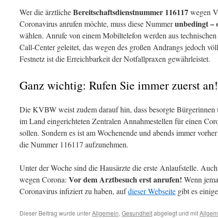
Bereitschaftsdienstnummer 116117
Wer die ärztliche
wegen Ver
unbedingt – 
Coronavirus anrufen möchte, muss diese Nummer
wählen. Anrufe von einem Mobiltelefon werden aus technischen
Call-Center geleitet, das wegen des großen Andrangs jedoch völl
Festnetz ist die Erreichbarkeit der Notfallpraxen gewährleistet.
Ganz wichtig: Rufen Sie immer zuerst an!
Die KVBW weist zudem darauf hin, dass besorgte Bürgerinnen u
im Land eingerichteten Zentralen Annahmestellen für einen Coro
sollen. Sondern es ist am Wochenende und abends immer vorher 
die Nummer 116117 aufzunehmen.
Unter der Woche sind die Hausärzte die erste Anlaufstelle. Auch 
Vor dem Arztbesuch erst anrufen!
wegen Corona:
Wenn jeman
Coronavirus infiziert zu haben, auf
dieser Webseite
gibt es einig
Dieser Beitrag wurde unter
Allgemein
,
Gesundheit
abgelegt und mit
Allgem