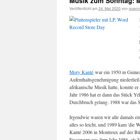
Musik zum Sonntag: M
Veröffentlicht am
24. Mai 2020
von
guenn
Mory Kanté
war ein 1950 in Guinea
Aufenthaltsgenehmigung niederließ.
afrikanische Musik hatte, konnte er 
Jahr 1986 hat er dann das Stück Yék
Durchbruch gelang. 1988 war das St
Irgendwie waren wir alle damals ein
alles so leicht, und 1989 kam 'die 
Kanté 2006 in Montreux auf der Büh
Fassungen aus dem Jahr 1986, als V