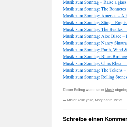
Musik zum Sonntag – Raise a glas
Musik zum Sonntag: The Ronnetes
Musik zum Sonntag: America – A h
Musik zum Sonntag: Sting – Engli
Musik zum Sonntag: The Beatles –
Musik zum Sonntag: Aloe Blacc – I
Musik zum Sonntag: Nancy Sinatr
Musik zum Sonntag: Earth, Wind &
Musik zum Sonntag: Blues Brother
Musik zum Sonntag: Chris Rhea – 
Musik zum Sonntag: The Tokens – 
Musik zum Sonntag: Rolling Stones
Dieser Beitrag wurde unter
Musik
abgeleg
←
Mister Yéké yéké, Mory Kanté, ist tot
Schreibe einen Kommen