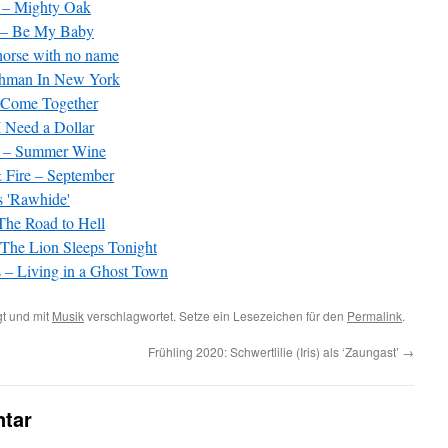
s – Mighty Oak
 – Be My Baby
orse with no name
shman In New York
 Come Together
 Need a Dollar
a – Summer Wine
 Fire – September
s 'Rawhide'
The Road to Hell
The Lion Sleeps Tonight
 – Living in a Ghost Town
t und mit
Musik
verschlagwortet. Setze ein Lesezeichen für den
Permalink
.
Frühling 2020: Schwertlilie (Iris) als ‘Zaungast’
→
tar