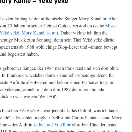
ory Kanté – Yéké yéké
i
Letzten Freitag ist der afrikanische Sänger Mory Kanté im Alter
von 70 Jahren in seiner Heimat Guinea verstorben (siehe
Mister
Yéké yéké, Mory Kanté, ist tot
). Daher widme ich ihm die
heutige Musik zum Sonntag, denn sein Titel Yéké yéké dürfte
spätestens ab 1988 wohl einige Blog-Leser und –rinnen bewegt
und begeistert haben.
 geborener Sänger, der 1984 nach Paris reist und sich dort ohne
 In Frankreich, welches damals eine sehr lebendige Szene für
erste Auftritte absolvieren und bekam einen Plattenvertrag. Im
é yéké eingespielt, mit dem ihm 1987 der internationale
ück so was wie ein 'Welt-Hit'.
 bisschen Yéké yéké – war jedenfalls das Gefühl, was ich hatte –
Wende', alles schien möglich. Selbst mit Carlos Santana stand Mory
ne – der Auftritt ist
hier auf YouTube
abrufbar. Eine der ersten
HS-Remaster von einem Fernsehauftritt angefertigt, lässt sich
hier