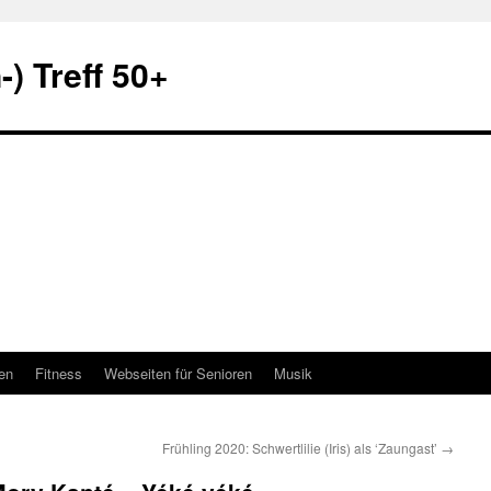
) Treff 50+
en
Fitness
Webseiten für Senioren
Musik
Frühling 2020: Schwertlilie (Iris) als ‘Zaungast’
→