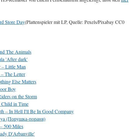
(Plattenspieler mit LP, Quelle: Pexels/Pixabay CC0
und The Animals
a 'After dark'
– Little Man
– The Letter
thing Else Matters
Poor Boy
iders on the Storm
 Child in Time
h – In Hell I'll Be In Good Company
anya (Порушка-пораня)
– 500 Miles
ady D'Arbanville'