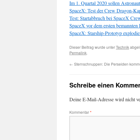
Im 1. Quartal 2020 sollen Astronau
SpaceX: Test der Crew Dragon-Kaps
Test: Startabbruch bei SpaceX Cre
SpaceX vor dem ersten bemannten
SpaceX: Starship-Prototyp explodie
Dieser Beitrag wurde unter
Technik
abgel
Permalink
.
←
Sternschnuppen: Die Perseiden kom
Schreibe einen Kommen
Deine E-Mail-Adresse wird nicht ver
Kommentar
*