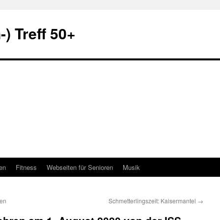
) Treff 50+
en
Fitness
Webseiten für Senioren
Musik
men
Schmetterlingszeit: Kaisermantel
→