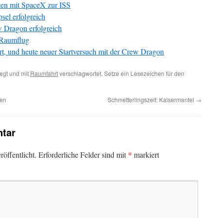
ten mit SpaceX zur ISS
el erfolgreich
w Dragon erfolgreich
 Raumflug
rt, und heute neuer Startversuch mit der Crew Dragon
egt und mit
Raumfahrt
verschlagwortet. Setze ein Lesezeichen für den
men
Schmetterlingszeit: Kaisermantel
→
tar
*
öffentlicht.
Erforderliche Felder sind mit
markiert