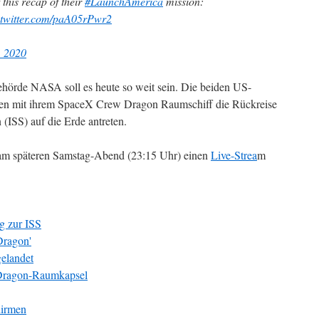
 this recap of their
#LaunchAmerica
mission:
.twitter.com/paA05rPwr2
, 2020
örde NASA soll es heute so weit sein. Die beiden US-
en mit ihrem SpaceX Crew Dragon Raumschiff die Rückreise
 (ISS) auf die Erde antreten.
am späteren Samstag-Abend (23:15 Uhr) einen
Live-Strea
m
 zur ISS
Dragon'
elandet
 Dragon-Raumkapsel
hirmen