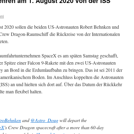
hren am 1. August 2020 von der ISS
nni
st 2020 sollen die beiden US-Astronauten Robert Behnken und
rew Dragon-Raumschiff die Rückreise von der Internationalen
eten.
aumfahrtunternehmen SpaceX es am späten Samstag geschafft,
 Spitze einer Falcon 9-Rakete mit den zwei US-Astronauten
 an Bord in die Erdumlaufbahn zu bringen. Das ist sei 2011 der
n amerikanischem Boden. Im Anschluss koppelten die Astronauten
 (ISS) an und hielten sich dort auf. Über das Datum der Rückkehr
te man flexibel halten.
roBehnken
and
@Astro_Doug
will depart the
eX
's Crew Dragon spacecraft after a more than 60-day