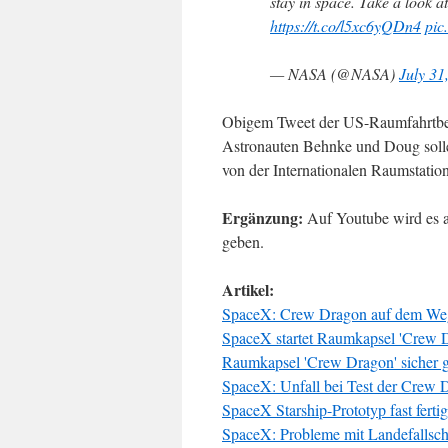
stay in space. Take a look at
https://t.co/l5xc6yQDn4
pic
— NASA (@NASA)
July 31
Obigem Tweet der US-Raumfahrtbeh
Astronauten Behnke und Doug soll
von der Internationalen Raumstation
Ergänzung:
Auf Youtube wird es 
geben.
Artikel:
SpaceX: Crew Dragon auf dem Weg
SpaceX startet Raumkapsel 'Crew 
Raumkapsel 'Crew Dragon' sicher g
SpaceX: Unfall bei Test der Crew
SpaceX Starship-Prototyp fast fertig
SpaceX: Probleme mit Landefallsc