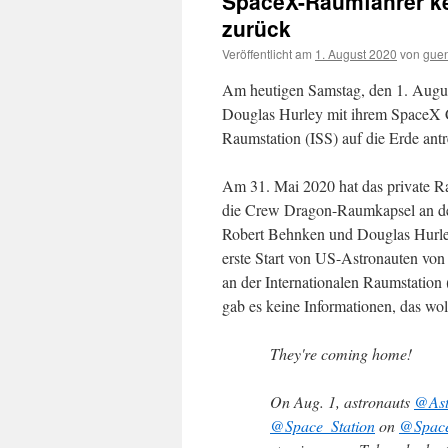
SpaceX-Raumfahrer ke
zurück
Veröffentlicht am
1. August 2020
von
gue
Am heutigen Samstag, den 1. Augu
Douglas Hurley mit ihrem SpaceX C
Raumstation (ISS) auf die Erde antr
Am 31. Mai 2020 hat das private R
die Crew Dragon-Raumkapsel an der
Robert Behnken und Douglas Hurley
erste Start von US-Astronauten vo
an der Internationalen Raumstation
gab es keine Informationen, das woll
They're coming home!
On Aug. 1, astronauts
@Ast
@Space_Station
on
@Spac