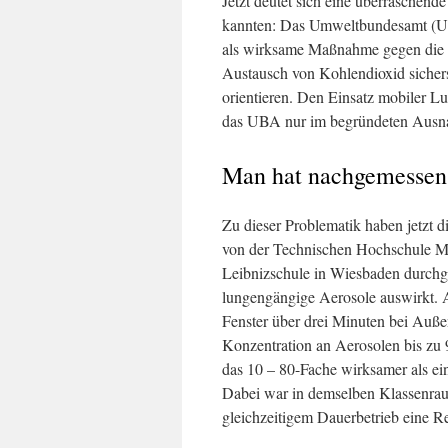
Jetzt deutet sich eine überraschend
kannten: Das Umweltbundesamt (UBA
als wirksame Maßnahme gegen die V
Austausch von Kohlendioxid sichers
orientieren. Den Einsatz mobiler Luf
das UBA nur im begründeten Ausnah
Man hat nachgemessen
Zu dieser Problematik haben jetzt 
von der Technischen Hochschule Mi
Leibnizschule in Wiesbaden durchgef
lungengängige Aerosole auswirkt. Al
Fenster über drei Minuten bei Auße
Konzentration an Aerosolen bis zu 
das 10 – 80-Fache wirksamer als ein
Dabei war in demselben Klassenraum
gleichzeitigem Dauerbetrieb eine R