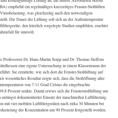
e und kostengünstige Lösung an, die unsere Altvorderen bereits
) empfiehlt ein regelmäßiges kurzzeitiges Fenster-Stoßlüften
irusbelastung, was gleichzeitig auch den notwendigen
tellt. Die Dauer der Lüftung soll sich an der Außentemperatur
tfiltergeräte, den kürzlich vorgelegte Studien empfehlen, erachtet
mefall für sinnvoll.
die Professoren Dr. Hans-Martin Seipp und Dr. Thomas Steffens
ttelhessen eine eigene Untersuchung in einem Klassenraum der
ührt. Sie ermittelte, wie sich dort die Fenster-Stoßlüftung auf
s wesentliches Resultat zeigte sich, dass die Stoßöffnung aller
ntemperaturen von 7-11 Grad Celsius die eingebrachte
99,8 Prozent senkte. Damit erwies sich die Fensterstoßlüftung um
 unlängst dokumentierter Einsatz der maschinellen Luftfilterung.
 mit vier mobilen Luftfiltergeräten nach zirka 30 Minuten bei
eduzierung der Konzentration um 90 Prozent festgestellt worden.