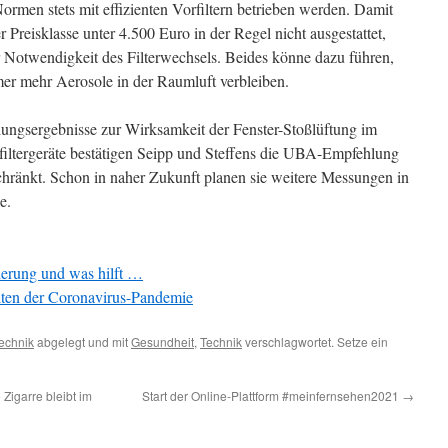
Normen stets mit effizienten Vorfiltern betrieben werden. Damit
er Preisklasse unter 4.500 Euro in der Regel nicht ausgestattet,
 Notwendigkeit des Filterwechsels. Beides könne dazu führen,
mmer mehr Aerosole in der Raumluft verbleiben.
ungsergebnisse zur Wirksamkeit der Fenster-Stoßlüftung im
filtergeräte bestätigen Seipp und Steffens die UBA-Empfehlung
hränkt. Schon in naher Zukunft planen sie weitere Messungen in
e.
erung und was hilft …
eiten der Coronavirus-Pandemie
echnik
abgelegt und mit
Gesundheit
,
Technik
verschlagwortet. Setze ein
 Zigarre bleibt im
Start der Online-Plattform #meinfernsehen2021
→