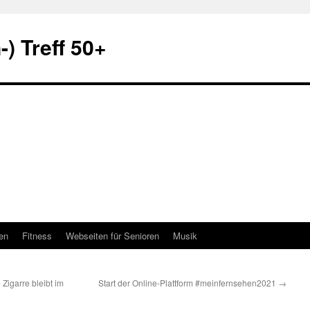
) Treff 50+
en
Fitness
Webseiten für Senioren
Musik
 Zigarre bleibt im
Start der Online-Plattform #meinfernsehen2021
→