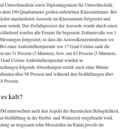
 und Umweltmedizin sowie Diplomingenieur für Umwelttechnik,
in dem 190 Quadratmeter großen unbelebten Klassenzimmer. Bei
chst standardisiert Aerosole im Klassenraum freigesetzt und
oren verteilt. Der Zerfallsprozess der Aerosole wurde durch einen
schließend wurden alle Fenster für begrenzte Zeitintervalle von 1
 Messungen fortgesetzt, so dass die Aerosolkonzentrationen vor
 Bei einer Außenlufttemperatur von 17 Grad Celsius sank die
en um 31 Prozent (3 Minuten), bzw. um 83 Prozent (5 Minuten).
 Grad Celsius Außenlufttemperatur wurden in
suchungen folgende Absenkungen erzielt: nach einer Minute
 Minuten über 98 Prozent und während drei Stoßlüftungen über
8 Prozent.
es kalt?
THM untersuchten auch den Aspekt der thermischen Behaglichkeit,
er-Stoßlüftung in der Herbst- und Winterzeit vorgebracht wird.
lung an insgesamt zehn Messstellen im Raum jeweils im