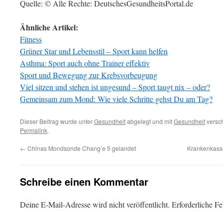
Quelle: © Alle Rechte: DeutschesGesundheitsPortal.de
Ähnliche Artikel:
Fitness
Grüner Star und Lebensstil – Sport kann helfen
Asthma: Sport auch ohne Trainer effektiv
Sport und Bewegung zur Krebsvorbeugung
Viel sitzen und stehen ist ungesund – Sport taugt nix – oder?
Gemeinsam zum Mond: Wie viele Schritte gehst Du am Tag?
Dieser Beitrag wurde unter
Gesundheit
abgelegt und mit
Gesundheit
versch
Permalink
.
←
Chinas Mondsonde Chang’e 5 gelandet
Krankenkasse
Schreibe einen Kommentar
Deine E-Mail-Adresse wird nicht veröffentlicht.
Erforderliche Fe