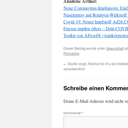
Ähnliche Artikel:
Neue Coronavirus-Impfungen: Ein
Nasenspray mit Rotalgen-Wirkstof
Covid-19: Neuer Impfstoff Ad26.CO
Friesen impfen öfters – Dritt-CO
Testkit von AProof® (Antikörperte
Dieser Beitrag wurde unter
Gesundheit
ab
Permalink
.
←
Studie zeigt: Alkohol für 4% der Krebsf
verantwortlich
Schreibe einen Kommen
Deine E-Mail-Adresse wird nicht ver
Kommentar
*