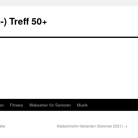
) Treff 50+
en
Fitness
Webseiten für Senioren
Musik
älle
Klatschmohn-Varianten (Sommer 2021)
→