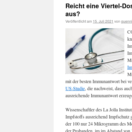
Reicht eine Viertel-D
aus?
Veröffentlicht am
15. Juli 2021
von
guenn
CO
kn
Im
Im
Mi
Im
Mi
mit der besten Immunantwort bei ve
US-Studie
, die nachweist, dass au
ausreichende Immunantwort erzeug
Wissenschaftler des La Jolla Insti
Impfstoffs ausreichend Impfschutz 
der 100 nur 24 Mikrogramm des Mod
der Probanden, im im Abstand von