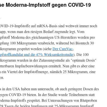
ose Moderna-Impfstoff gegen COVID-19
i
VID-19-Impfstoffe auf mRNA-Basis sind weltweit immer noch
app, wenn man den riesigen Bedarf zugrunde legt. Vom
pfstoff Moderna des gleichnamigen US-Herstellers werden pro
pfung 100 Mikrogramm verabreicht, während bei Biontech 30
krogramm gespritzt werden (siehe
Der CureVac-
pfstoffkandidat und die 47% Wirksamkeitsstudie
). Die 100
krogramm wurden in der Zulassungsstudie als "optimale Dosis"
rtretbaren Impfnebenwirkungen ermittelt. Nun gibt es aber eine
ch ein Viertel der Impfstoffmenge, nämlich 25 Mikrogramm, eine
en.
tuts in den USA haben nun untersucht, ob auch geringere Dosen des
gegen COVID-19 bieten. In der Studie wurde Teilnehmern statt
erna-Impfstoffs gespritzt. Bei Untersuchungen von Blutproben
 28 Tagen die beiden Impfungen mit 25-Mikrogramm Impfstoff