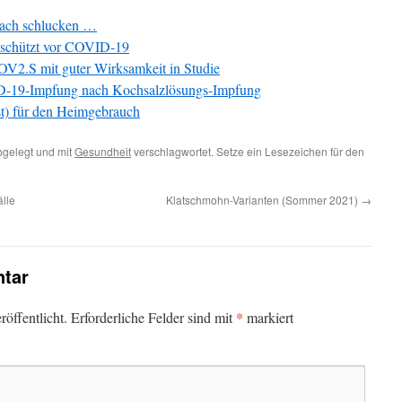
fach schlucken …
f schützt vor COVID-19
V2.S mit guter Wirksamkeit in Studie
VID-19-Impfung nach Kochsalzlösungs-Impfung
st) für den Heimgebrauch
gelegt und mit
Gesundheit
verschlagwortet. Setze ein Lesezeichen für den
älle
Klatschmohn-Varianten (Sommer 2021)
→
tar
*
öffentlicht.
Erforderliche Felder sind mit
markiert