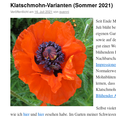
Klatschmohn-Varianten (Sommer 2021)
Veröffentlicht am
16. Juli 2021
von
guenni
Seit Ende Ma
Juli blüht b
eigenen Gar
sowie auf de
gut einer Wo
blühendem 
Nachbarscha
Impression
Normalerwei
Mohnblüten h
lernen, dass
Klatschmohn
Blühender A
Selbst viole
wie ich
hier
und
hier
gesehen habe. Im Garten meiner Schwiegert