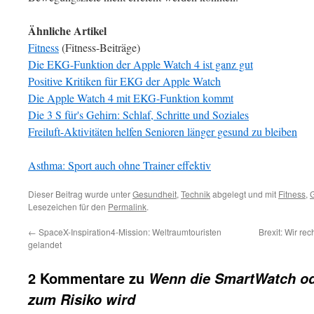
Ähnliche Artikel
Fitness
(Fitness-Beiträge)
Die EKG-Funktion der Apple Watch 4 ist ganz gut
Positive Kritiken für EKG der Apple Watch
Die Apple Watch 4 mit EKG-Funktion kommt
Die 3 S für's Gehirn: Schlaf, Schritte und Soziales
Freiluft-Aktivitäten helfen Senioren länger gesund zu bleiben
Asthma: Sport auch ohne Trainer effektiv
Dieser Beitrag wurde unter
Gesundheit
,
Technik
abgelegt und mit
Fitness
,
Lesezeichen für den
Permalink
.
←
SpaceX-Inspiration4-Mission: Weltraumtouristen
Brexit: Wir re
gelandet
2 Kommentare zu
Wenn die SmartWatch ode
zum Risiko wird