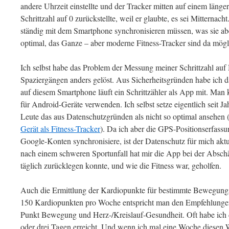
andere Uhrzeit einstellte und der Tracker mitten auf einem länge
Schrittzahl auf 0 zurückstellte, weil er glaubte, es sei Mitternach
ständig mit dem Smartphone synchronisieren müssen, was sie abe
optimal, das Ganze – aber moderne Fitness-Tracker sind da mög
Ich selbst habe das Problem der Messung meiner Schrittzahl au
Spaziergängen anders gelöst. Aus Sicherheitsgründen habe ich 
auf diesem Smartphone läuft ein Schrittzähler als App mit. Man
für Android-Geräte verwenden. Ich selbst setze eigentlich seit J
Leute das aus Datenschutzgründen als nicht so optimal ansehen 
Gerät als Fitness-Tracker
). Da ich aber die GPS-Positionserfassu
Google-Konten synchronisiere, ist der Datenschutz für mich aktu
nach einem schweren Sportunfall hat mir die App bei der Abschä
täglich zurücklegen konnte, und wie die Fitness war, geholfen.
Auch die Ermittlung der Kardiopunkte für bestimmte Bewegungsei
150 Kardiopunkten pro Woche entspricht man den Empfehlungen
Punkt Bewegung und Herz-/Kreislauf-Gesundheit. Oft habe ich d
oder drei Tagen erreicht. Und wenn ich mal eine Woche diesen 