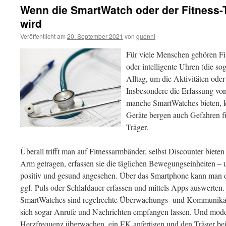
Wenn die SmartWatch oder der Fitness-
wird
Veröffentlicht am
20. September 2021
von
guenni
Für viele Menschen gehören Fi
oder intelligente Uhren (die 
Alltag, um die Aktivitäten ode
Insbesondere die Erfassung vo
manche SmartWatches bieten, kö
Geräte bergen auch Gefahren f
Träger.
Überall trifft man auf Fitnessarmbänder, selbst Discounter biet
Arm getragen, erfassen sie die täglichen Bewegungseinheiten –
positiv und gesund angesehen. Über das Smartphone kann man 
ggf. Puls oder Schlafdauer erfassen und mittels Apps auswerten
SmartWatches sind regelrechte Überwachungs- und Kommunikati
sich sogar Anrufe und Nachrichten empfangen lassen. Und mod
Herzfrequenz überwachen, ein EK anfertigen und den Träger be