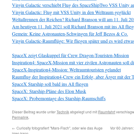
Virgin Galactic verschiebt Flug des SpaceShipTwo VSS Unity a
Virgin Galactic: Flug mit VSS Unity in den Weltraum geglückt
Weltallrennen der Reichen? Richard Branson will am 11. Juli 202
Am heutigen 11. Juli 2021 soll Richard Branson mit ins All flie
Gemein: Keine Astronauten-Schwingen für Jeff Bezos & Co.
Virgin Galactic-Raumflüge: Wir fliegen später und es wird etwas
SpaceX zeigt Glaskuppel für Crew Dragon-Touristen-Mission
Inspiration4: SpaceX-Mission mit vier zivilen Astronauten soll di
SpaceX-Inspiration4-Mission: Weltraumtouristen gelandet
Raumflug der Inspiration4-Crew ein Erfolg, aber Ärger mit der T
SpaceX Starship soll bald ins All fliegen
SpaceX: Starship-Pläne des Elon Musk
SpaceX: Probemontage des Starship-Raumschiffs
Dieser Beitrag wurde unter
Technik
abgelegt und mit
Raumfahrt
verschlagwo
Permalink
.
←
Curiosity fotografiert "Mars-Fisch", oder wie das Auge
Vor 60 Jahren:
irren kann