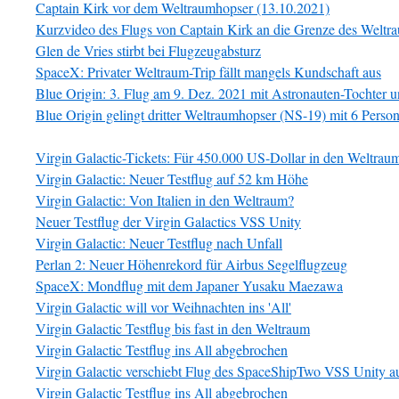
Captain Kirk vor dem Weltraumhopser (13.10.2021)
Kurzvideo des Flugs von Captain Kirk an die Grenze des Weltr
Glen de Vries stirbt bei Flugzeugabsturz
SpaceX: Privater Weltraum-Trip fällt mangels Kundschaft aus
Blue Origin: 3. Flug am 9. Dez. 2021 mit Astronauten-Tochter
Blue Origin gelingt dritter Weltraumhopser (NS-19) mit 6 Perso
Virgin Galactic-Tickets: Für 450.000 US-Dollar in den Weltrau
Virgin Galactic: Neuer Testflug auf 52 km Höhe
Virgin Galactic: Von Italien in den Weltraum?
Neuer Testflug der Virgin Galactics VSS Unity
Virgin Galactic: Neuer Testflug nach Unfall
Perlan 2: Neuer Höhenrekord für Airbus Segelflugzeug
SpaceX: Mondflug mit dem Japaner Yusaku Maezawa
Virgin Galactic will vor Weihnachten ins 'All'
Virgin Galactic Testflug bis fast in den Weltraum
Virgin Galactic Testflug ins All abgebrochen
Virgin Galactic verschiebt Flug des SpaceShipTwo VSS Unity a
Virgin Galactic Testflug ins All abgebrochen