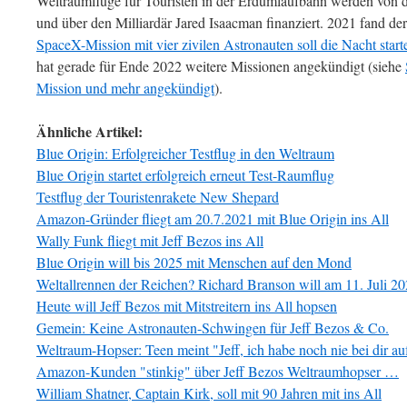
Weltraumflüge für Touristen in der Erdumlaufbahn werden von
und über den Milliardär Jared Isaacman finanziert. 2021 fand der 
SpaceX-Mission mit vier zivilen Astronauten soll die Nacht start
hat gerade für Ende 2022 weitere Missionen angekündigt (siehe
Mission und mehr angekündigt
).
Ähnliche Artikel:
Blue Origin: Erfolgreicher Testflug in den Weltraum
Blue Origin startet erfolgreich erneut Test-Raumflug
Testflug der Touristenrakete New Shepard
Amazon-Gründer fliegt am 20.7.2021 mit Blue Origin ins All
Wally Funk fliegt mit Jeff Bezos ins All
Blue Origin will bis 2025 mit Menschen auf den Mond
Weltallrennen der Reichen? Richard Branson will am 11. Juli 202
Heute will Jeff Bezos mit Mitstreitern ins All hopsen
Gemein: Keine Astronauten-Schwingen für Jeff Bezos & Co.
Weltraum-Hopser: Teen meint "Jeff, ich habe noch nie bei dir a
Amazon-Kunden "stinkig" über Jeff Bezos Weltraumhopser …
William Shatner, Captain Kirk, soll mit 90 Jahren mit ins All