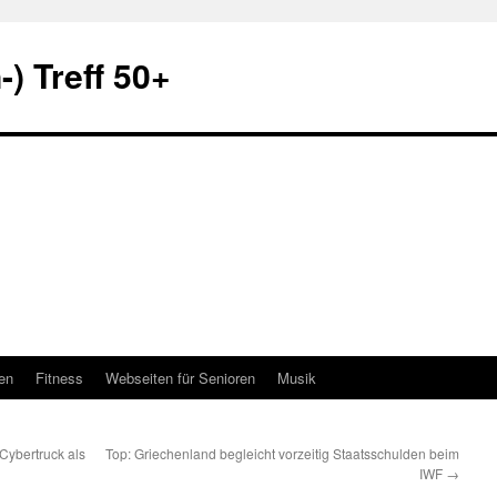
) Treff 50+
en
Fitness
Webseiten für Senioren
Musik
Cybertruck als
Top: Griechenland begleicht vorzeitig Staatsschulden beim
IWF
→