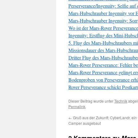
Perserverance/Ingenuity: Selfie au
Mars-Hubschrauber Ingenuity vor Er
Mars-Hubschrauber Ingenuity: Sorry
Wo ist der Mars-Rover Perseveranc
Ingenuity: Erstflug des Mini-Hubs
5. Flug des Mars-Hubschraubers m
Missionsdauer des Mars-Hubschraub
Dritter Flug des Mars-Hubschrauber
Mars-Rover Perseverance: Fehler b
Mars-Rover Perseverance gelingt e
Bodenproben von Perseverance erhä
Rover Perseverance schickt Postka
Dieser Beitrag wurde unter
Technik
abgel
Permalink
.
←
Gruß aus der Zukunft: CyberLandr, ein 
Camper ausgebaut
2 Kommentare zu