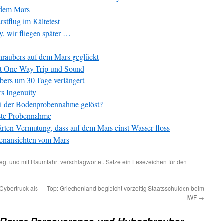
f dem Mars
stflug im Kältetest
, wir fliegen später …
e
chraubers auf dem Mars geglückt
it One-Way-Trip und Sound
ers um 30 Tage verlängert
s Ingenuity
ei der Bodenprobennahme gelöst?
rste Probennahme
rten Vermutung, dass auf dem Mars einst Wasser floss
rtenansichten vom Mars
egt und mit
Raumfahrt
verschlagwortet. Setze ein Lesezeichen für den
Cybertruck als
Top: Griechenland begleicht vorzeitig Staatsschulden beim
IWF
→