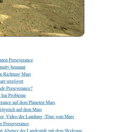
amen Perseverance
nuity benannt
 in Richtung Mars
rt verzögert
nde Perseverance?
 hat Probleme
verance auf dem Planeten Mars
folgreich auf dem Mars
der, Video der Landung, Töne vom Mars
r Perserverance
ert Absturz der Landestufe mit dem Skykrane