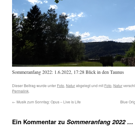
Sommeranfang 2022: 1.6.2022, 17:28 Blick in den Taunus
Dieser Beitrag wurde unter
Foto
,
Natur
abgelegt und mit
Foto
,
Natur
verschl
Permalink
.
←
Musik zum Sonntag: Opus – Live is Life
Blue Ori
Ein Kommentar zu
Sommeranfang 2022 …