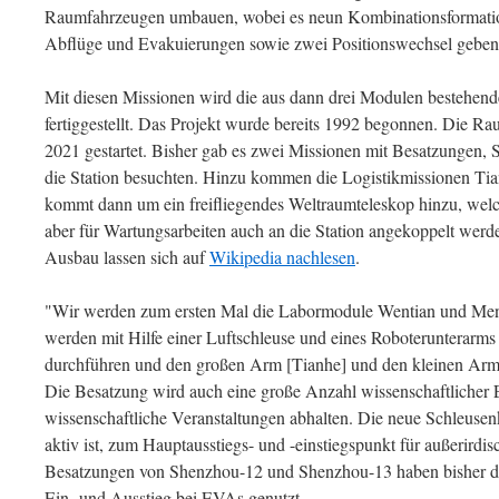
Raumfahrzeugen umbauen, wobei es neun Kombinationsformatio
Abflüge und Evakuierungen sowie zwei Positionswechsel geben
Mit diesen Missionen wird die aus dann drei Modulen bestehen
fertiggestellt. Das Projekt wurde bereits 1992 begonnen. Die R
2021 gestartet. Bisher gab es zwei Missionen mit Besatzungen,
die Station besuchten. Hinzu kommen die Logistikmissionen Ti
kommt dann um ein freifliegendes Weltraumteleskop hinzu, welch
aber für Wartungsarbeiten auch an die Station angekoppelt werd
Ausbau lassen sich auf
Wikipedia nachlesen
.
"Wir werden zum ersten Mal die Labormodule Wentian und Menti
werden mit Hilfe einer Luftschleuse und eines Roboterunterarms 
durchführen und den großen Arm [Tianhe] und den kleinen Arm
Die Besatzung wird auch eine große Anzahl wissenschaftlicher
wissenschaftliche Veranstaltungen abhalten. Die neue Schleusen
aktiv ist, zum Hauptausstiegs- und -einstiegspunkt für außerirdi
Besatzungen von Shenzhou-12 und Shenzhou-13 haben bisher di
Ein- und Ausstieg bei EVAs genutzt.