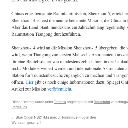
Chinas erste bemannte Raumfahrtmission, Shenzhou-5, erreicht
Shenzhou-14 ist erst die neunte bemannte Mission, die China in f
Aber das Land plant, mindestens ein Jahrzehnt lang regelmäßig
Raumstation Tiangong durchzuführen.
Shenzhou-14 wird an die Mission Shenzhou-15 übergeben, die v
wird, wenn Tiangong zum ersten Mal sechs Astronauten kurzzeit
für eine Betriebsdauer von mindestens zehn Jahren in der Umlau
sechs Module erweitert werden und internationale Astronauten 
Station für Touristenbesuche zugänglich zu machen und Tiango
öffnen.
Hier
gibt es noch einige Informationen dazu. Spiegel Onl
Artikel zur Mission
veröffentlicht
.
Dieser Beitrag wurde unter
Technik
abgelegt und mit
Raumfahrt
verschlagwo
Permalink
.
←
Blue Origin NS21-Mission: 5. Tourismus-Flug in den
Weltraum geschafft