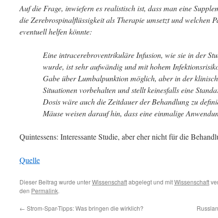
Auf die Frage, inwiefern es realistisch ist, dass man eine Supp
die Zerebrospinalflüssigkeit als Therapie umsetzt und welchen 
eventuell helfen könnte:
Eine intracerebroventrikuläre Infusion, wie sie in der S
wurde, ist sehr aufwändig und mit hohem Infektionsrisiko
Gabe über Lumbalpunktion möglich, aber in der klinisc
Situationen vorbehalten und stellt keinesfalls eine Stan
Dosis wäre auch die Zeitdauer der Behandlung zu defini
Mäuse weisen darauf hin, dass eine einmalige Anwendung
Quintessens: Interessante Studie, aber eher nicht für die Behan
Quelle
Dieser Beitrag wurde unter
Wissenschaft
abgelegt und mit
Wissenschaft
ver
den
Permalink
.
←
Strom-Spar-Tipps: Was bringen die wirklich?
Russland