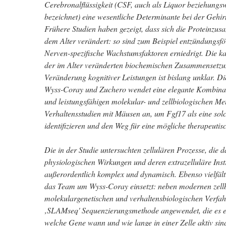
Cerebronalflüssigkeit (CSF, auch als Liquor beziehung
bezeichnet) eine wesentliche Determinante bei der Gehirn
Frühere Studien haben gezeigt, dass sich die Proteinz
dem Alter verändert: so sind zum Beispiel entzündungsfö
Nerven-spezifische Wachstumsfaktoren erniedrigt. Die k
der im Alter veränderten biochemischen Zusammensetz
Veränderung kognitiver Leistungen ist bislang unklar. D
Wyss-Coray und Zuchero wendet eine elegante Kombinat
und leistungsfähigen molekular- und zellbiologischen M
Verhaltensstudien mit Mäusen an, um Fgf17 als eine so
identifizieren und den Weg für eine mögliche therapeutis
Die in der Studie untersuchten zellulären Prozesse, die 
physiologischen Wirkungen und deren extrazelluläre Ins
außerordentlich komplex und dynamisch. Ebenso vielfält
das Team um Wyss-Coray einsetzt: neben modernen zellb
molekulargenetischen und verhaltensbiologischen Verfa
‚SLAMseq' Sequenzierungsmethode angewendet, die es erm
welche Gene wann und wie lange in einer Zelle aktiv si