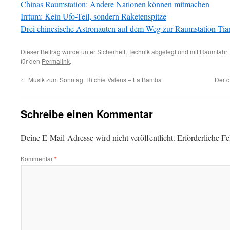
Chinas Raumstation: Andere Nationen können mitmachen
Irrtum: Kein Ufo-Teil, sondern Raketenspitze
Drei chinesische Astronauten auf dem Weg zur Raumstation Tia
Dieser Beitrag wurde unter
Sicherheit
,
Technik
abgelegt und mit
Raumfahrt
für den
Permalink
.
←
Musik zum Sonntag: Ritchie Valens – La Bamba
Der d
Schreibe einen Kommentar
Deine E-Mail-Adresse wird nicht veröffentlicht.
Erforderliche Fe
Kommentar
*