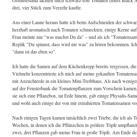
Gemüsestand lachten mich schwarz-rote Tomaten (muss Black Ai
drei, vier Stück zum Verzehr kaufte.
Aus einer Laune heraus hatte ich beim Aufschneiden der schwar
herzhaft aromatisch nach Tomaten schmeckten, einige Kerne au
Frau meinte nur "was machst Du da" – und als ich "Tomatensamen
Replik "Du spinnst, dass wird nie was" zu hören bekommen. Ich
"dann ist das eben so".
Ich hatte die Samen auf dem Küchenkrepp bereits vergessen, die
Vielmehr konzentrierte ich mich auf meine gekauften Tomatensa
mit Anzuchterde in ein kleines Mini-Treibhaus. Als nach weni
auf der Fensterbank die Tomatenpflanzen zum Vorschein kamen, 
sie sich eine Pflanzbox, tat Erde hinein, gab einige Physalis-Sam
und wohl auch einige der von mir extrahierten Tomatensamen 
Nach einigen Tagen kamen tatsächlich zwei Triebe, die ich als To
Wochen, in denen ich die Pflänzchen in größere Töpfe umpflanzte
zwei, drei Pflanzen gab meine Frau in große Töpfe. Am Ende de