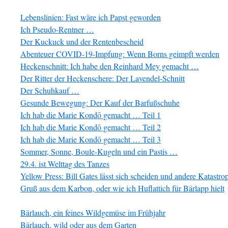
Lebenslinien: Fast wäre ich Papst geworden
Ich Pseudo-Rentner …
Der Kuckuck und der Rentenbescheid
Abenteuer COVID-19-Impfung: Wenn Borns geimpft werden
Heckenschnitt: Ich habe den Reinhard Mey gemacht …
Der Ritter der Heckenschere: Der Lavendel-Schnitt
Der Schuhkauf …
Gesunde Bewegung: Der Kauf der Barfußschuhe
Ich hab die Marie Kondō gemacht … Teil 1
Ich hab die Marie Kondō gemacht … Teil 2
Ich hab die Marie Kondō gemacht … Teil 3
Sommer, Sonne, Boule-Kugeln und ein Pastis …
29.4. ist Welttag des Tanzes
Yellow Press: Bill Gates lässt sich scheiden und andere Katastro
Gruß aus dem Karbon, oder wie ich Huflattich für Bärlapp hielt
Bärlauch, ein feines Wildgemüse im Frühjahr
Bärlauch, wild oder aus dem Garten