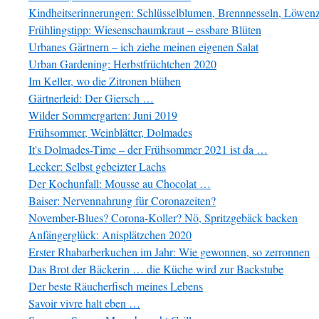
Kindheitserinnerungen: Schlüsselblumen, Brennnesseln, Löwe
Frühlingstipp: Wiesenschaumkraut – essbare Blüten
Urbanes Gärtnern – ich ziehe meinen eigenen Salat
Urban Gardening: Herbstfrüchtchen 2020
Im Keller, wo die Zitronen blühen
Gärtnerleid: Der Giersch …
Wilder Sommergarten: Juni 2019
Frühsommer, Weinblätter, Dolmades
It's Dolmades-Time – der Frühsommer 2021 ist da …
Lecker: Selbst gebeizter Lachs
Der Kochunfall: Mousse au Chocolat …
Baiser: Nervennahrung für Coronazeiten?
November-Blues? Corona-Koller? Nö, Spritzgebäck backen
Anfängerglück: Anisplätzchen 2020
Erster Rhabarberkuchen im Jahr: Wie gewonnen, so zerronnen
Das Brot der Bäckerin … die Küche wird zur Backstube
Der beste Räucherfisch meines Lebens
Savoir vivre halt eben …