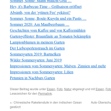
Sommer, Sonne: Mann braucht Grill …
Hey, it's Barbecue-Time – Grillsaison eröffnet
Absinth, von der 'grünen Fee' geküsst?
Sommer, Sonne, Boule-Kugeln und ein Pastis …
Sommer 2020: Am Maulbeerbaum …
Geschichten vom Kaffee und von Kaffeemühlen
Gartengeflüster: Braunfäule an Tomaten bekämpfen
Lampionblumen in meinem Garten
Der Liebesperlenstrauch im Garten
Sommergarten 2019: Bartnelken
Wilder Sommergarten: Juni 2019
Impressionen vom Sommergarten: Malven, Zinnien und mehr
Impressionen vom Sommergarten: Lilien
Petunien in Nachbars Garten
Dieser Beitrag wurde unter
Essen
,
Foto
,
Natur
abgelegt und mit
Essen
,
Fot
Lesezeichen für den
Permalink
.
←
Chinesische Raketenstufe in den indischen Ozean
Auto-Überschus
gestürzt