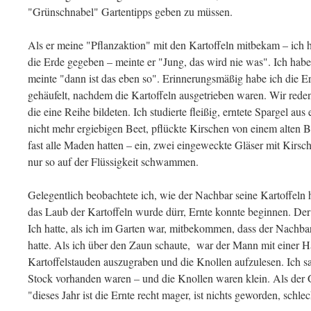
"Grünschnabel" Gartentipps geben zu müssen.
Als er meine "Pflanzaktion" mit den Kartoffeln mitbekam – ich h
die Erde gegeben – meinte er "Jung, das wird nie was". Ich hab
meinte "dann ist das eben so". Erinnerungsmäßig habe ich die E
gehäufelt, nachdem die Kartoffeln ausgetrieben waren. Wir reden
die eine Reihe bildeten. Ich studierte fleißig, erntete Spargel aus
nicht mehr ergiebigen Beet, pflückte Kirschen von einem alten Ba
fast alle Maden hatten – ein, zwei eingeweckte Gläser mit Kirs
nur so auf der Flüssigkeit schwammen.
Gelegentlich beobachtete ich, wie der Nachbar seine Kartoffeln 
das Laub der Kartoffeln wurde dürr, Ernte konnte beginnen. D
Ich hatte, als ich im Garten war, mitbekommen, dass der Nachba
hatte. Als ich über den Zaun schaute, war der Mann mit einer 
Kartoffelstauden auszugraben und die Knollen aufzulesen. Ich s
Stock vorhanden waren – und die Knollen waren klein. Als der 
"dieses Jahr ist die Ernte recht mager, ist nichts geworden, schlec