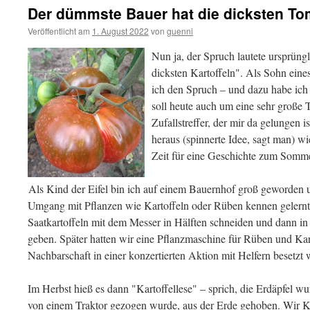
Der dümmste Bauer hat die dicksten To
Veröffentlicht am
1. August 2022
von
guenni
Nun ja, der Spruch lautete ursprün
dicksten Kartoffeln". Als Sohn ein
ich den Spruch – und dazu habe ich
soll heute auch um eine sehr große 
Zufallstreffer, der mir da gelungen i
heraus (spinnerte Idee, sagt man) 
Zeit für eine Geschichte zum Somme
Als Kind der Eifel bin ich auf einem Bauernhof groß geworden 
Umgang mit Pflanzen wie Kartoffeln oder Rüben kennen gelernt. 
Saatkartoffeln mit dem Messer in Hälften schneiden und dann in
geben. Später hatten wir eine Pflanzmaschine für Rüben und Kart
Nachbarschaft in einer konzertierten Aktion mit Helfern besetzt
Im Herbst hieß es dann "Kartoffellese" – sprich, die Erdäpfel wu
von einem Traktor gezogen wurde, aus der Erde gehoben. Wir K