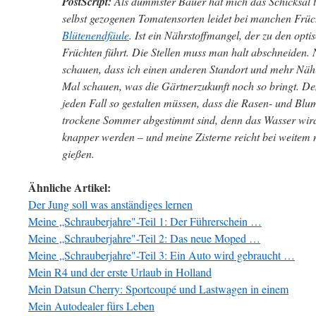
PostScript:
Als dümmster Bauer hat mich das Schicksal t
selbst gezogenen Tomatensorten leidet bei manchen Früc
Blütenendfäule
. Ist ein Nährstoffmangel, der zu den opt
Früchten führt. Die Stellen muss man halt abschneiden. 
schauen, dass ich einen anderen Standort und mehr Nähr
Mal schauen, was die Gärtnerzukunft noch so bringt. D
jeden Fall so gestalten müssen, dass die Rasen- und Blu
trockene Sommer abgestimmt sind, denn das Wasser wird 
knapper werden – und meine Zisterne reicht bei weitem 
gießen.
Ähnliche Artikel:
Der Jung soll was anständiges lernen
Meine „Schrauberjahre"-Teil 1: Der Führerschein …
Meine „Schrauberjahre"-Teil 2: Das neue Moped …
Meine „Schrauberjahre"-Teil 3: Ein Auto wird gebraucht …
Mein R4 und der erste Urlaub in Holland
Mein Datsun Cherry: Sportcoupé und Lastwagen in einem
Mein Autodealer fürs Leben