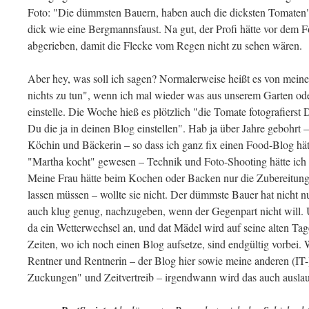
Foto: "Die dümmsten Bauern, haben auch die dicksten Tomaten"
dick wie eine Bergmannsfaust. Na gut, der Profi hätte vor dem 
abgerieben, damit die Flecke vom Regen nicht zu sehen wären.
Aber hey, was soll ich sagen? Normalerweise heißt es von meine
nichts zu tun", wenn ich mal wieder was aus unserem Garten o
einstelle. Die Woche hieß es plötzlich "die Tomate fotografierst 
Du die ja in deinen Blog einstellen". Hab ja über Jahre gebohrt 
Köchin und Bäckerin – so dass ich ganz fix einen Food-Blog hät
"Martha kocht" gewesen – Technik und Foto-Shooting hätte ich e
Meine Frau hätte beim Kochen oder Backen nur die Zubereitung 
lassen müssen – wollte sie nicht. Der dümmste Bauer hat nicht nu
auch klug genug, nachzugeben, wenn der Gegenpart nicht will. U
da ein Wetterwechsel an, und dat Mädel wird auf seine alten Ta
Zeiten, wo ich noch einen Blog aufsetze, sind endgültig vorbei. W
Rentner und Rentnerin – der Blog hier sowie meine anderen (IT-
Zuckungen" und Zeitvertreib – irgendwann wird das auch auslau