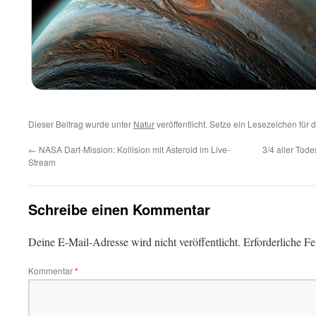
Dieser Beitrag wurde unter
Natur
veröffentlicht. Setze ein Lesezeichen für
←
NASA Dart-Mission: Kollision mit Asteroid im Live-
3/4 aller Tod
Stream
Schreibe einen Kommentar
Deine E-Mail-Adresse wird nicht veröffentlicht.
Erforderliche Fe
Kommentar
*