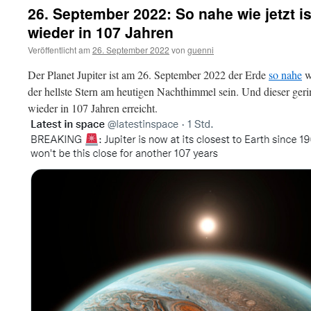
26. September 2022: So nahe wie jetzt ist
wieder in 107 Jahren
Veröffentlicht am
26. September 2022
von
guenni
Der Planet Jupiter ist am 26. September 2022 der Erde
so nahe
w
der hellste Stern am heutigen Nachthimmel sein. Und dieser ger
wieder in 107 Jahren erreicht.