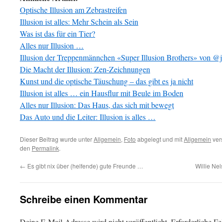
Optische Illusion am Zebrastreifen
Illusion ist alles: Mehr Schein als Sein
Was ist das für ein Tier?
Alles nur Illusion …
Illusion der Treppenmännchen «Super Illusion Brothers» von @j
Die Macht der Illusion: Zen-Zeichnungen
Kunst und die optische Täuschung – das gibt es ja nicht
Illusion ist alles … ein Hausflur mit Beule im Boden
Alles nur Illusion: Das Haus, das sich mit bewegt
Das Auto und die Leiter: Illusion is alles …
Dieser Beitrag wurde unter
Allgemein
,
Foto
abgelegt und mit
Allgemein
ver
den
Permalink
.
←
Es gibt nix über (helfende) gute Freunde …
Willie Ne
Schreibe einen Kommentar
Deine E-Mail-Adresse wird nicht veröffentlicht.
Erforderliche Fe