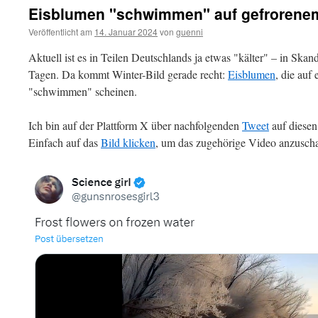
Eisblumen "schwimmen" auf gefrorene
Veröffentlicht am
14. Januar 2024
von
guenni
Aktuell ist es in Teilen Deutschlands ja etwas "kälter" – in Skan
Tagen. Da kommt Winter-Bild gerade recht:
Eisblumen
, die auf
"schwimmen" scheinen.
Ich bin auf der Plattform X über nachfolgenden
Tweet
auf diesen
Einfach auf das
Bild klicken
, um das zugehörige Video anzuscha