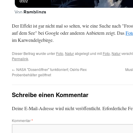
Der Effekt ist gar nicht mal so selten, wie eine Suche nach "Fro
auf dem See" bei Google oder anderen Anbietern zeigt. Das
Fot
im Karwendelgebirge.
Dieser Beitrag wurde unter
Foto
,
Natur
abgelegt und mit
Foto
,
Natur
verschl
Permalink
.
←
NASA "Dosenöffner" funktioniert; Osiris-Rex
Musi
Probenbehälter geöffnet
Schreibe einen Kommentar
Deine E-Mail-Adresse wird nicht veröffentlicht.
Erforderliche Fe
Kommentar
*