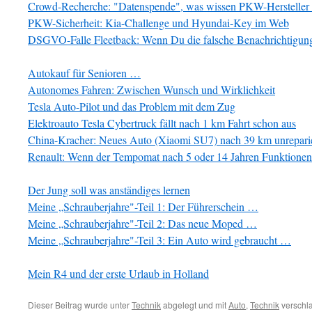
Crowd-Recherche: "Datenspende", was wissen PKW-Hersteller
PKW-Sicherheit: Kia-Challenge und Hyundai-Key im Web
DSGVO-Falle Fleetback: Wenn Du die falsche Benachrichtigu
Autokauf für Senioren …
Autonomes Fahren: Zwischen Wunsch und Wirklichkeit
Tesla Auto-Pilot und das Problem mit dem Zug
Elektroauto Tesla Cybertruck fällt nach 1 km Fahrt schon aus
China-Kracher: Neues Auto (Xiaomi SU7) nach 39 km unrepari
Renault: Wenn der Tempomat nach 5 oder 14 Jahren Funktionen v
Der Jung soll was anständiges lernen
Meine „Schrauberjahre"-Teil 1: Der Führerschein …
Meine „Schrauberjahre"-Teil 2: Das neue Moped …
Meine „Schrauberjahre"-Teil 3: Ein Auto wird gebraucht …
Mein R4 und der erste Urlaub in Holland
Dieser Beitrag wurde unter
Technik
abgelegt und mit
Auto
,
Technik
verschla