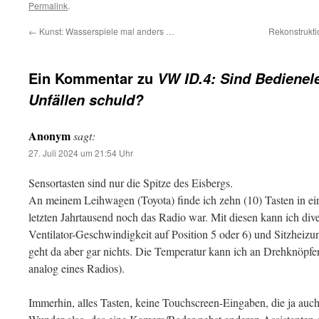
Permalink
.
←
Kunst: Wasserspiele mal anders …
Rekonstrukti
Ein Kommentar zu
VW ID.4: Sind Bediene
Unfällen schuld?
Anonym
sagt:
27. Juli 2024 um 21:54 Uhr
Sensortasten sind nur die Spitze des Eisbergs.
An meinem Leihwagen (Toyota) finde ich zehn (10) Tasten in eine
letzten Jahrtausend noch das Radio war. Mit diesen kann ich div
Ventilator-Geschwindigkeit auf Position 5 oder 6) und Sitzheiz
geht da aber gar nichts. Die Temperatur kann ich an Drehknöpfen
analog eines Radios).
Immerhin, alles Tasten, keine Touchscreen-Eingaben, die ja a