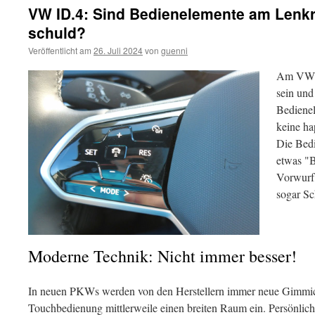
VW ID.4: Sind Bedienelemente am Lenkr
schuld?
Veröffentlicht am
26. Juli 2024
von
guenni
Am VW ID
sein und
Bediene
keine ha
Die Bedi
etwas "B
Vorwurf,
sogar Sc
Moderne Technik: Nicht immer besser!
In neuen PKWs werden von den Herstellern immer neue Gimmic
Touchbedienung mittlerweile einen breiten Raum ein. Persönlich