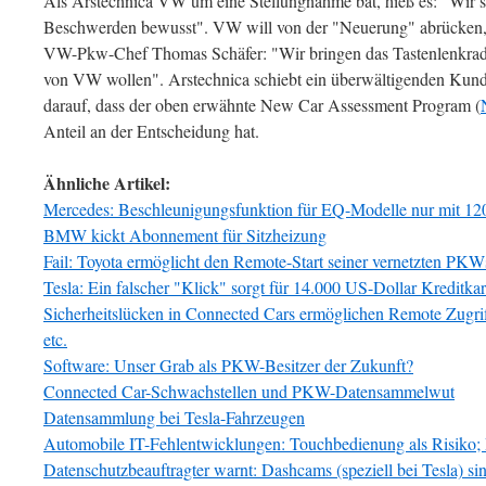
Als Arstechnica VW um eine Stellungnahme bat, hieß es: "Wir s
Beschwerden bewusst". VW will von der "Neuerung" abrücken,
VW-Pkw-Chef Thomas Schäfer: "Wir bringen das Tastenlenkrad 
von VW wollen". Arstechnica schiebt ein überwältigenden Kunde
darauf, dass der oben erwähnte New Car Assessment Program (
Anteil an der Entscheidung hat.
Ähnliche Artikel:
Mercedes: Beschleunigungsfunktion für EQ-Modelle nur mit 12
BMW kickt Abonnement für Sitzheizung
Fail: Toyota ermöglicht den Remote-Start seiner vernetzten PK
Tesla: Ein falscher "Klick" sorgt für 14.000 US-Dollar Kreditka
Sicherheitslücken in Connected Cars ermöglichen Remote Zugriff
etc.
Software: Unser Grab als PKW-Besitzer der Zukunft?
Connected Car-Schwachstellen und PKW-Datensammelwut
Datensammlung bei Tesla-Fahrzeugen
Automobile IT-Fehlentwicklungen: Touchbedienung als Risiko; Da
Datenschutzbeauftragter warnt: Dashcams (speziell bei Tesla) si