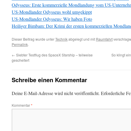
Odysseus: Erste kommerzielle Mondlandung vom US-Unternehme
US-Mondlander Odysseus wohl umgekippt
US-Mondlander Odysseus: Wir haben Foto
Heiliger Bimbam: Der Krimi der ersten kommerziellen Mondla
Dieser Beitrag wurde unter
Technik
abgelegt und mit
Raumfahrt
verschlagwo
Permalink
.
←
Siebter Testflug des SpaceX Starship – teilweise
So klingt e
gescheitert
Schreibe einen Kommentar
Deine E-Mail-Adresse wird nicht veröffentlicht.
Erforderliche Fe
Kommentar
*