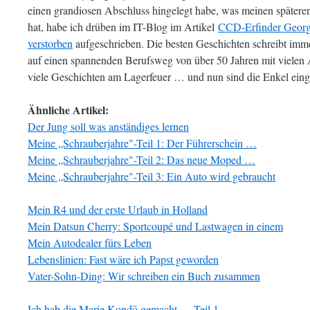
einen grandiosen Abschluss hingelegt habe, was meinen spätere
hat, habe ich drüben im IT-Blog im Artikel
CCD-Erfinder Georg
verstorben
aufgeschrieben. Die besten Geschichten schreibt imm
auf einen spannenden Berufsweg von über 50 Jahren mit vielen 
viele Geschichten am Lagerfeuer … und nun sind die Enkel eing
Ähnliche Artikel:
Der Jung soll was anständiges lernen
Meine „Schrauberjahre"-Teil 1: Der Führerschein …
Meine „Schrauberjahre"-Teil 2: Das neue Moped …
Meine „Schrauberjahre"-Teil 3: Ein Auto wird gebraucht
Mein R4 und der erste Urlaub in Holland
Mein Datsun Cherry: Sportcoupé und Lastwagen in einem
Mein Autodealer fürs Leben
Lebenslinien: Fast wäre ich Papst geworden
Vater-Sohn-Ding: Wir schreiben ein Buch zusammen
Ich hab die Marie Kondō gemacht … Teil 1