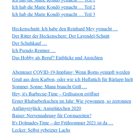
Ich hab die Marie Kondō gemacht … Teil 2
Ich hab die Marie Kondō gemacht … Teil 3
Heckenschnitt: Ich habe den Reinhard Mey gemacht …
Der Ritter der Heckenschere: Der Lavendel-Schnitt
Der Schuhkauf …
Ich Pseudo-Rentner …
Das Hobby als Beruf? Einblicke und Ansichten
Abenteuer COVID-19-Impfung: Wenn Borns geimpft werden
Gruß aus dem Karbon, oder wie ich Huflattich für Bärlapp hielt
Sommer, Sonne: Mann braucht Grill …
Hey, it's Barbecue-Time – Grillsaison eröffnet
Erster Rhabarberkuchen im Jahr: Wie gewonnen, so zerronnen
Anfängerglück: Anisplätzchen 2020
Baiser: Nervennahrung für Coronazeiten?
It's Dolmades-Time – der Frühsommer 2021 ist da …
Lecker: Selbst gebeizter Lachs