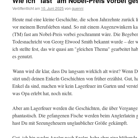
Wie ich "fast" am Nobel-Preis vorbei 
Veröffentlicht am
10. Juni 2025
von
guenni
Heute mal eine kleine Geschichte, die schon Jahrzehnte zurück l
vor meinem Berufsleben stand. So mit einem Augenzwinkern kann 
(TM) fast am Nobel-Preis vorbei geschrammt wäre. Die Begebenhe
Todesnachricht von Georg Elwood Smith bekannt wurde – der w
ich stellte fest, das wir quasi am "gleichen Thema" gearbeitet ha
es genutzt.
Wann wird dir klar, dass Du langsam wirklich alt wirst? Wenn 
sitzt und) deinen Enkeln Geschichten von früher erzählst. Gut, h
Enkel da sind, machen wir kein Lagerfeuer im Garten und verste
was Opa erlebt hat, noch nicht.
Aber am Lagerfeuer werden die Geschichten, die über Vergangen
phantastisch. Die gefangenen Fische werden beim Anglerlatein g
hast Du mit Seeungeheuern unglaublicher Größe gekämpft.
Gut, ich bin weder Angler noch Segler, habe aber eine blühende