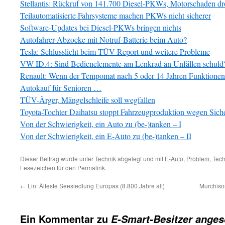
Stellantis: Rückruf von 141.700 Diesel-PKWs, Motorschaden dr
Teilautomatisierte Fahrsysteme machen PKWs nicht sicherer
Software-Updates bei Diesel-PKWs bringen nichts
Autofahrer-Abzocke mit Notruf-Batterie beim Auto?
Tesla: Schlusslicht beim TÜV-Report und weitere Probleme
VW ID.4: Sind Bedienelemente am Lenkrad an Unfällen schuld
Renault: Wenn der Tempomat nach 5 oder 14 Jahren Funktionen v
Autokauf für Senioren …
TÜV-Ärger, Mängelschleife soll wegfallen
Toyota-Tochter Daihatsu stoppt Fahrzeugproduktion wegen Sich
Von der Schwierigkeit, ein Auto zu (be-)tanken – I
Von der Schwierigkeit, ein E-Auto zu (be-)tanken – II
Dieser Beitrag wurde unter
Technik
abgelegt und mit
E-Auto
,
Problem
,
Tech
Lesezeichen für den
Permalink
.
←
Lin: Älteste Seesiedlung Europas (8.800 Jahre alt)
Murchison
Ein Kommentar zu
E-Smart-Besitzer anges