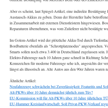
Aber es scheint, laut Spiegel-Artikel, eine indirekte Bestätigung
Austausch-Akkus zu geben. Denn der Hersteller habe betroffen
in Zusammenarbeit mit externen Dienstleistern hingewiesen. Bos
Reparaturen übernehmen, was vom Zulieferer nicht bestätigte wu
Im Golem-Artikel wird der plötzliche Akku-Tod durch Tiefentla
Bordbatterie ebenfalls als "Schrottplatzmodus" angesprochen. V
Smarts sollen noch etwa 3.400 in Deutschland zugelassen sein. H
Elektro-Fahrzeuge nach 10 Jahren ganz schnell in Richtung Schr
Kennzeichen für moderne Fahrzeuge sehe ich, angesichts der ve
längst als illusorisch an. Alte Autos aus den 90er Jahren waren n
Ähnliche Artikel:
Neufahrzeuge schwächeln bei Zuverlässigkeit: Featuritis und S
Alt-PKWs über 10 Jahre demnächst jährlich zum Tüv?
EU-Kommission will für Alt-PKWs über 10 Jahre jährlichen T
EU-Hammer Kreislaufwirtschaft: Soll Privat-PKW-Verkauf regul