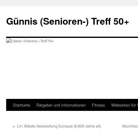
Zum
Inhalt
Günnis (Senioren-) Treff 50+
springen
Startseite
Ratgeber und Informationen
Fitness
Webseiten für 
←
Lin: Älteste Seesiedlung Europas (8.800 Jahre alt)
Murchison