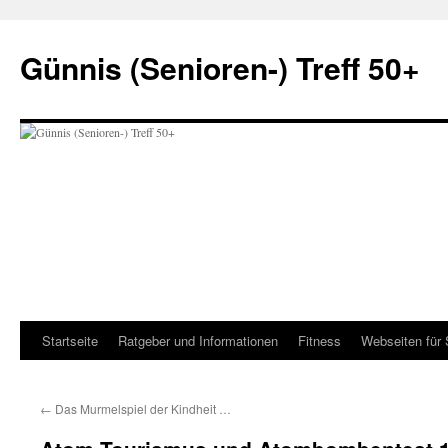
Zum
Inhalt
Günnis (Senioren-) Treff 50+
springen
Startseite
Ratgeber und Informationen
Fitness
Webseiten für 
←
Das Murmelspiel der Kindheit …