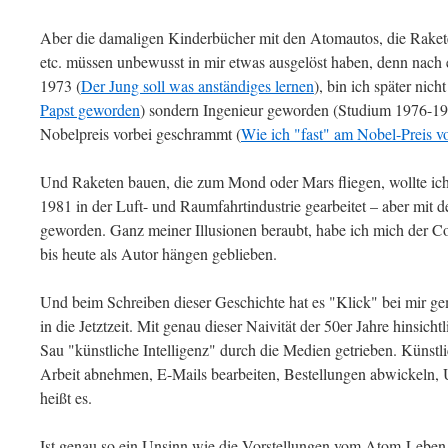
Aber die damaligen Kinderbücher mit den Atomautos, die Rake
etc. müssen unbewusst in mir etwas ausgelöst haben, denn nach e
1973 (
Der Jung soll was anständiges lernen
), bin ich später nicht
Papst geworden
) sondern Ingenieur geworden (Studium 1976-197
Nobelpreis vorbei geschrammt (
Wie ich "fast" am Nobel-Preis 
Und Raketen bauen, die zum Mond oder Mars fliegen, wollte ic
1981 in der Luft- und Raumfahrtindustrie gearbeitet – aber mit d
geworden. Ganz meiner Illusionen beraubt, habe ich mich der 
bis heute als Autor hängen geblieben.
Und beim Schreiben dieser Geschichte hat es "Klick" bei mir 
in die Jetztzeit. Mit genau dieser Naivität der 50er Jahre hinsich
Sau "künstliche Intelligenz" durch die Medien getrieben. Künstli
Arbeit abnehmen, E-Mails bearbeiten, Bestellungen abwickeln,
heißt es.
Ist genau so ein Unsinn wie die Vorstellungen vom Atom-Leben 