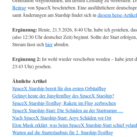
Generation vorgenommen, um dessen Leistung zu verbessern. Die
Beitrag
von SpaceX beschrieben. Eine ausführlichere deutschsp
samt Änderungen am Starship findet sich in
diesem heise-Artikel
Ergänzung:
Heute, 21.5.2026, 8:40 Uhr, habe ich gestehen, das
(also 12:30 Uhr deutscher Zeit) beginnt. Sollte der Start erfolgen
Stream lässt sich
hier
abrufen.
Ergänzung 2:
Ist wohl wieder verschoben worden – habe jetzt d
23:43 Uhr) gesehen.
Ähnliche Artikel
SpaceX Starship bereit für den ersten Orbitalflug
Gelingt heute der Jungfernflug des SpaceX Starship?
SpaceX Starship-Testflug; Rakete im Flug zerbrochen
SpaceX Starship-Start: Die Schäden an der Startrampe …
Nach SpaceX Starship-Start: Arge Schäden vor Ort
Elon Musk erklärt, was beim SpaceX Starship-Start schief gelauf
Warten auf die Starterlaubnis für 2. Starship-Testflug