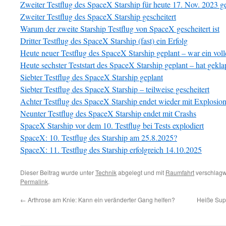
Zweiter Testflug des SpaceX Starship für heute 17. Nov. 2023 g
Zweiter Testflug des SpaceX Starship gescheitert
Warum der zweite Starship Testflug von SpaceX gescheitert ist
Dritter Testflug des SpaceX Starship (fast) ein Erfolg
Heute neuer Testflug des SpaceX Starship geplant – war ein voll
Heute sechster Teststart des SpaceX Starship geplant – hat gekla
Siebter Testflug des SpaceX Starship geplant
Siebter Testflug des SpaceX Starship – teilweise gescheitert
Achter Testflug des SpaceX Starship endet wieder mit Explosio
Neunter Testflug des SpaceX Starship endet mit Crashs
SpaceX Starship vor dem 10. Testflug bei Tests explodiert
SpaceX: 10. Testflug des Starship am 25.8.2025?
SpaceX: 11. Testflug des Starship erfolgreich 14.10.2025
Dieser Beitrag wurde unter
Technik
abgelegt und mit
Raumfahrt
verschlagwo
Permalink
.
←
Arthrose am Knie: Kann ein veränderter Gang helfen?
Heiße Supe