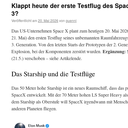
Klappt heute der erste Testflug des Spa
3?
Veröffentlicht am
20. Mai 2026
von
guenni
Das US-Unternehmen Space X plant zum heutigen 20. Mai 2026 (
21. Mai) den ersten Testflug seines unbemannten Raumfahrzeugs
3. Generation. Von den letzten Starts der Prototypen der 2. Gener
Ergänzung:
Explosion, bei der Komponenten zerstört wurden.
S
(21.5.) verschoben – siehe Artikelende.
Das Starship und die Testflüge
Das 50 Meter hohe Starship ist ein neues Raumschiff, dass das
SpaceX entwickelt. Mit der 70 Meter hohen LS Super Heavy als 
dem Starship als Oberstufe will SpaceX irgendwann mit Mensch
anderen Planeten fliegen.