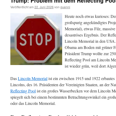
Trump: Problem mit dem Reflecting Poo
Veröffentlicht am
22. Juni 2026
von
guenni
Heute noch etwas kurioses: Der
großspurig angekündigtes Proje
Memorial), etwas Filz, massive
desaströses Ergebnis. Der Refl
Lincoln Memorial in den USA. 
Obama am Boden mit grüner Fa
Präsident Trump wollte zur 250
Reflecting Pool am Lincoln Mem
ist wieder grün, weil dort Alg
Das
Lincoln Memorial
ist ein zwischen 1915 und 1922 erbaute
Lincolns, des 16. Präsidenten der Vereinigten Staaten, an der N
Reflecting Pool
ist ein großes Wasserbecken vor dem Lincoln M
spiegelt sich bei einem bestimmten Betrachtungswinkel ein große
oder das Lincoln Memorial.