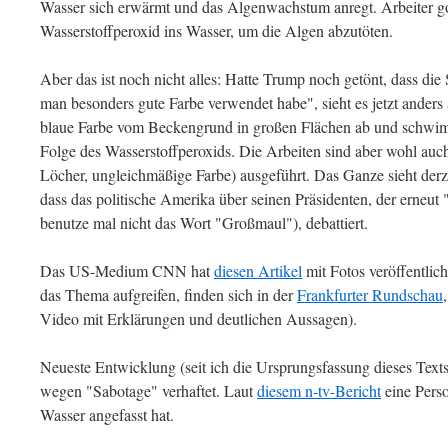
Wasser sich erwärmt und das Algenwachstum anregt. Arbeiter g
Wasserstoffperoxid ins Wasser, um die Algen abzutöten.
Aber das ist noch nicht alles: Hatte Trump noch getönt, dass die
man besonders gute Farbe verwendet habe", sieht es jetzt anders 
blaue Farbe vom Beckengrund in großen Flächen ab und schwim
Folge des Wasserstoffperoxids. Die Arbeiten sind aber wohl auch
Löcher, ungleichmäßige Farbe) ausgeführt. Das Ganze sieht derze
dass das politische Amerika über seinen Präsidenten, der erneut
benutze mal nicht das Wort "Großmaul"), debattiert.
Das US-Medium CNN hat
diesen Artikel
mit Fotos veröffentlich
das Thema aufgreifen, finden sich in der
Frankfurter Rundschau
Video mit Erklärungen und deutlichen Aussagen).
Neueste Entwicklung (seit ich die Ursprungsfassung dieses Texts
wegen "Sabotage" verhaftet. Laut
diesem n-tv-Bericht
eine Perso
Wasser angefasst hat.