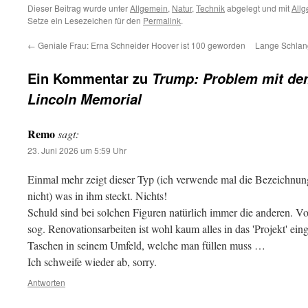
Dieser Beitrag wurde unter
Allgemein
,
Natur
,
Technik
abgelegt und mit
All
Setze ein Lesezeichen für den
Permalink
.
←
Geniale Frau: Erna Schneider Hoover ist 100 geworden
Lange Schlang
Ein Kommentar zu
Trump: Problem mit de
Lincoln Memorial
Remo
sagt:
23. Juni 2026 um 5:59 Uhr
Einmal mehr zeigt dieser Typ (ich verwende mal die Bezeichnung
nicht) was in ihm steckt. Nichts!
Schuld sind bei solchen Figuren natürlich immer die anderen. V
sog. Renovationsarbeiten ist wohl kaum alles in das 'Projekt' ein
Taschen in seinem Umfeld, welche man füllen muss …
Ich schweife wieder ab, sorry.
Antworten