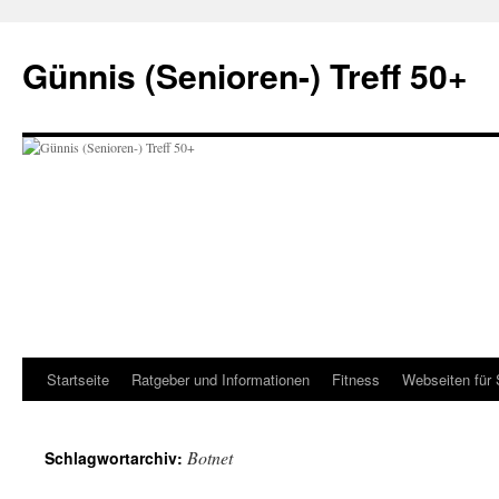
Zum
Inhalt
Günnis (Senioren-) Treff 50+
springen
Startseite
Ratgeber und Informationen
Fitness
Webseiten für 
Botnet
Schlagwortarchiv: