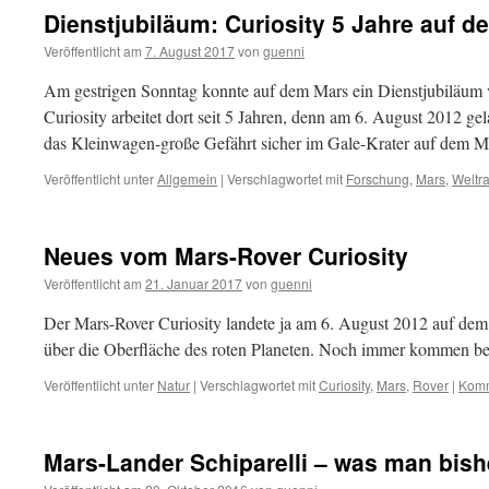
Dienstjubiläum: Curiosity 5 Jahre auf 
Veröffentlicht am
7. August 2017
von
guenni
Am gestrigen Sonntag konnte auf dem Mars ein Dienstjubiläum
Curiosity arbeitet dort seit 5 Jahren, denn am 6. August 2012
das Kleinwagen-große Gefährt sicher im Gale-Krater auf dem M
Veröffentlicht unter
Allgemein
|
Verschlagwortet mit
Forschung
,
Mars
,
Weltr
Neues vom Mars-Rover Curiosity
Veröffentlicht am
21. Januar 2017
von
guenni
Der Mars-Rover Curiosity landete ja am 6. August 2012 auf dem r
über die Oberfläche des roten Planeten. Noch immer kommen be
Veröffentlicht unter
Natur
|
Verschlagwortet mit
Curiosity
,
Mars
,
Rover
|
Komm
Mars-Lander Schiparelli – was man bish