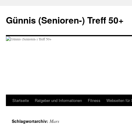
Zum
Inhalt
Günnis (Senioren-) Treff 50+
springen
Startseite
Ratgeber und Informationen
Fitness
Webseiten für 
Mars
Schlagwortarchiv: