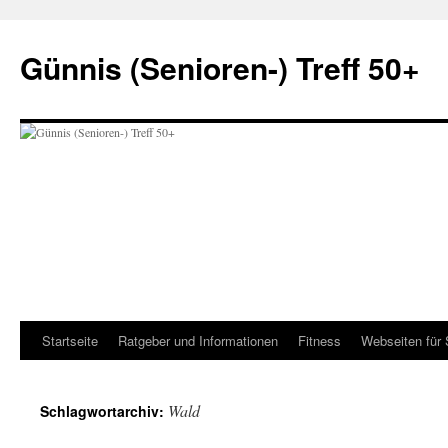
Zum
Inhalt
Günnis (Senioren-) Treff 50+
springen
Startseite
Ratgeber und Informationen
Fitness
Webseiten für 
Wald
Schlagwortarchiv: