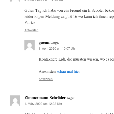
Guten Tag ich habe von ein Freund ein E Scooter b
leider folgen Meldung zeigt E 16 wo kann ich ihnen rep
Patrick
Antworten
guenni
sagt:
1. April 2020 um 10:07 Uhr
Kontaktiere Lidl, die müssten wissen, wo es R
Ansonsten
schau mal hier
Antworten
Zimmermann-Schröder
sagt:
1. März 2022 um 12:22 Uhr