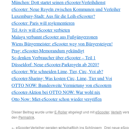
München: Dott startet seinen eScooter-Verleihdienst
eScooter: Neue Regeln zwischen Kommunen und Verleiher
Luxemburg-Stadt: Aus für die Leih-eScooter?
eScooter: Paris will reglementieren
Tel Aviv will eScooter verbieten
Malaga verbannt eScooter aus Fußgängerzonen
Wiens Bürgermeister: eScooter weg von Bürgersteigen!
Prag: eScooter-Memorandum gekündigt
So denken Verbraucher über eScooter – Teil 1
Düsseldorf: Neue eScooter-Parkregeln ab 2020?
eScooter: Wie schneiden Lime, Tier, Circ, Voi ab?
eScooter-Sharing: Was kosten Circ, Lime, Tier und Voi
OTTO NOW: Bundesweite Vermietung von eScootern
eScooter-Aktion bei OTTO NOW: War wohl nix
Otto Now: Miet-eScooter schon wieder vergriffen
Dieser Beitrag wurde unter
E-Roller
abgelegt und mit
eScooter
,
Verleih
vers
den
Permalink
.
←
eScooter-Verleiher geraten wirtschaftlich ins Schlingern
Drei neue eSco