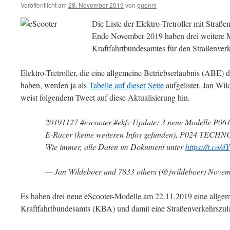
Veröffentlicht am
28. November 2019
von
guenni
Die Liste der Elektro-Tretroller mit Stra
Ende November 2019 haben drei weitere M
Kraftfahrtbundesamtes für den Straßenverk
Elektro-Tretroller, die eine allgemeine Betriebserlaubnis (ABE
haben, werden ja als
Tabelle auf dieser Seite
aufgelistet. Jan Wil
weist folgendem Tweet auf diese Aktualisierung hin.
20191127 #escooter #ekfv Update: 3 neue Modelle P061
E-Racer (keine weiteren Infos gefunden), P024 TEC
Wie immer, alle Daten im Dokument unter
https://t.c
— Jan Wildeboer and 7833 others (@jwildeboer) Novem
Es haben drei neue eScooter-Modelle am 22.11.2019 eine allgem
Kraftfahrtbundesamts (KBA) und damit eine Straßenverkehrszula