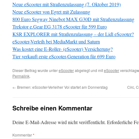
Neue eScooter mit Straßenzulassung (7. Oktober 2019)
Neue eScooter von Egret mit Zulassung
800 Euro Segway Ninebot MAX G30D mit Straßenzulassung
Trekstor e.Gear EG 3178 eScooter für 599 Euro
KSR EXPLORER mit Straßenzulassung – der Lidl eScooter?
eScooter-Verleih bei MediaMarkt und Saturn
Was kostet eine E-Roller- (eScooter) Versicherung?
Tier verkauft erste eScooter-Generation für 699 Euro
Dieser Beitrag wurde unter
eScooter
abgelegt und mit
eScooter
verschlagwo
Permalink
.
←
Bremen: eScooter-Verleiher Voi startet am Donnerstag
Circ, 
Schreibe einen Kommentar
Deine E-Mail-Adresse wird nicht veröffentlicht.
Erforderliche Fe
Kommentar
*