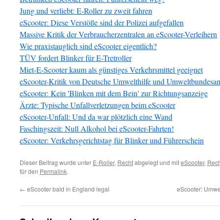
Jung und verliebt: E-Roller zu zweit fahren
eScooter: Diese Verstöße sind der Polizei aufgefallen
Massive Kritik der Verbraucherzentralen an eScooter-Verleihern
Wie praxistauglich sind eScooter eigentlich?
TÜV fordert Blinker für E-Tretroller
Miet-E-Scooter kaum als günstiges Verkehrsmittel geeignet
eScooter-Kritik von Deutsche Umwelthilfe und Umweltbundesa
eScooter: Kein 'Blinken mit dem Bein' zur Richtungsanzeige
Ärzte: Typische Unfallverletzungen beim eScooter
eScooter-Unfall: Und da war plötzlich eine Wand
Faschingszeit: Null Alkohol bei eScooter-Fahrten!
eScooter: Verkehrsgerichtstag für Blinker und Führerschein
Dieser Beitrag wurde unter
E-Roller
,
Recht
abgelegt und mit
eScooter
,
Rech
für den
Permalink
.
←
eScooter bald in England legal
eScooter: Umwel