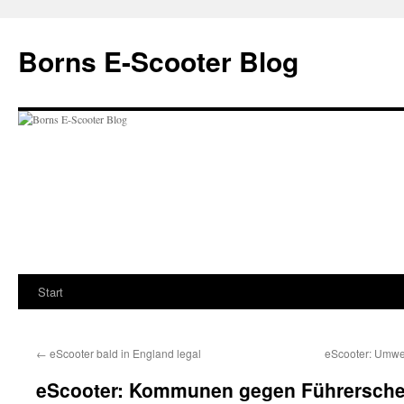
Zum
Inhalt
Borns E-Scooter Blog
springen
Start
←
eScooter bald in England legal
eScooter: Umwel
eScooter: Kommunen gegen Führerschei