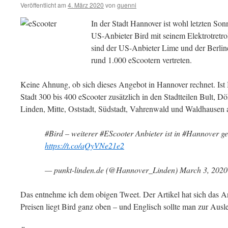
Veröffentlicht am
4. März 2020
von
guenni
In der Stadt Hannover ist wohl letzten Son
US-Anbieter Bird mit seinem Elektrotretrol
sind der US-Anbieter Lime und der Berline
rund 1.000 eScootern vertreten.
Keine Ahnung, ob sich dieses Angebot in Hannover rechnet. Ist B
Stadt 300 bis 400 eScooter zusätzlich in den Stadtteilen Bult, 
Linden, Mitte, Oststadt, Südstadt, Vahrenwald und Waldhausen a
#Bird – weiterer #EScooter Anbieter ist in #Hannover ge
https://t.co/aQyVNe21e2
— punkt-linden.de (@Hannover_Linden) March 3, 2020
Das entnehme ich dem obigen Tweet. Der Artikel hat sich das A
Preisen liegt Bird ganz oben – und Englisch sollte man zur Aus