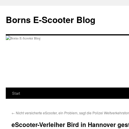
Zum
Inhalt
Borns E-Scooter Blog
springen
Start
←
Nicht versicherte eScooter, ein Problem, sagt die Polizei
Weltverkehrsfor
eScooter-Verleiher Bird in Hannover gest