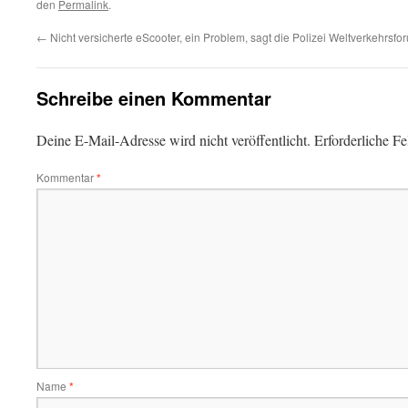
den
Permalink
.
←
Nicht versicherte eScooter, ein Problem, sagt die Polizei
Weltverkehrsfor
Schreibe einen Kommentar
Deine E-Mail-Adresse wird nicht veröffentlicht.
Erforderliche Fe
Kommentar
*
Name
*