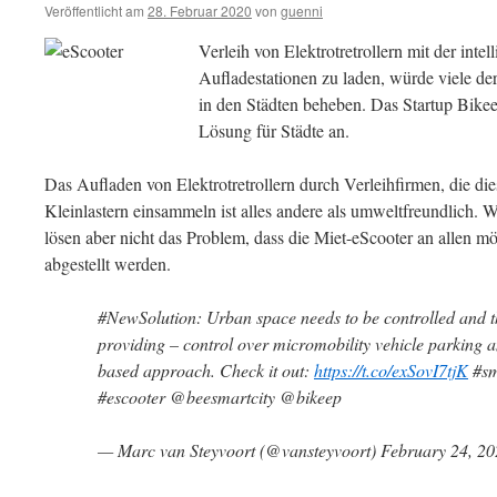
Veröffentlicht am
28. Februar 2020
von
guenni
Verleih von Elektrotretrollern mit der int
Aufladestationen zu laden, würde viele de
in den Städten beheben. Das Startup Bikee
Lösung für Städte an.
Das Aufladen von Elektrotretrollern durch Verleihfirmen, die di
Kleinlastern einsammeln ist alles andere als umweltfreundlich. 
lösen aber nicht das Problem, dass die Miet-eScooter an allen mö
abgestellt werden.
#NewSolution: Urban space needs to be controlled and th
providing – control over micromobility vehicle parking 
based approach. Check it out:
https://t.co/exSovI7tjK
#sm
#escooter @beesmartcity @bikeep
— Marc van Steyvoort (@vansteyvoort) February 24, 2