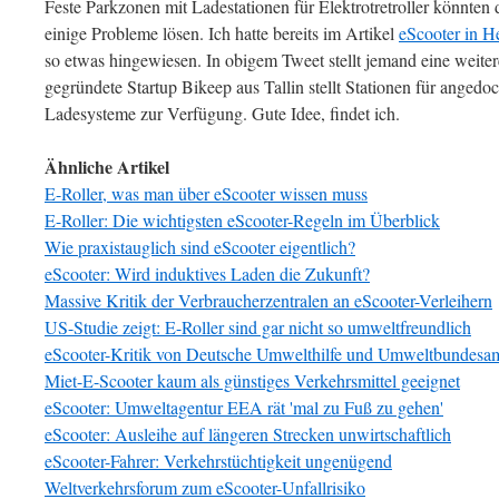
Feste Parkzonen mit Ladestationen für Elektrotretroller könnten 
einige Probleme lösen. Ich hatte bereits im Artikel
eScooter in He
so etwas hingewiesen. In obigem Tweet stellt jemand eine weit
gegründete Startup Bikeep aus Tallin stellt Stationen für angedo
Ladesysteme zur Verfügung. Gute Idee, findet ich.
Ähnliche Artikel
E-Roller, was man über eScooter wissen muss
E-Roller: Die wichtigsten eScooter-Regeln im Überblick
Wie praxistauglich sind eScooter eigentlich?
eScooter: Wird induktives Laden die Zukunft?
Massive Kritik der Verbraucherzentralen an eScooter-Verleihern
US-Studie zeigt: E-Roller sind gar nicht so umweltfreundlich
eScooter-Kritik von Deutsche Umwelthilfe und Umweltbundesa
Miet-E-Scooter kaum als günstiges Verkehrsmittel geeignet
eScooter: Umweltagentur EEA rät 'mal zu Fuß zu gehen'
eScooter: Ausleihe auf längeren Strecken unwirtschaftlich
eScooter-Fahrer: Verkehrstüchtigkeit ungenügend
Weltverkehrsforum zum eScooter-Unfallrisiko