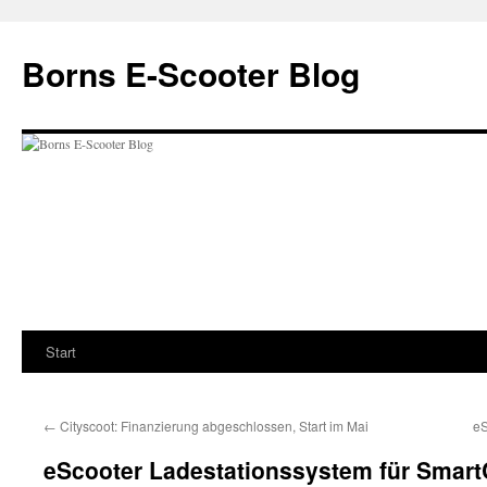
Zum
Inhalt
Borns E-Scooter Blog
springen
Start
←
Cityscoot: Finanzierung abgeschlossen, Start im Mai
eS
eScooter Ladestationssystem für SmartC