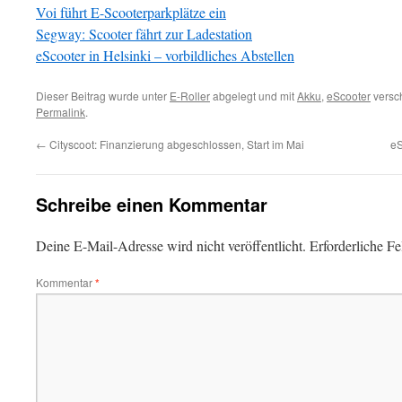
Voi führt E-Scooterparkplätze ein
Segway: Scooter fährt zur Ladestation
eScooter in Helsinki – vorbildliches Abstellen
Dieser Beitrag wurde unter
E-Roller
abgelegt und mit
Akku
,
eScooter
versch
Permalink
.
←
Cityscoot: Finanzierung abgeschlossen, Start im Mai
eS
Schreibe einen Kommentar
Deine E-Mail-Adresse wird nicht veröffentlicht.
Erforderliche Fe
Kommentar
*