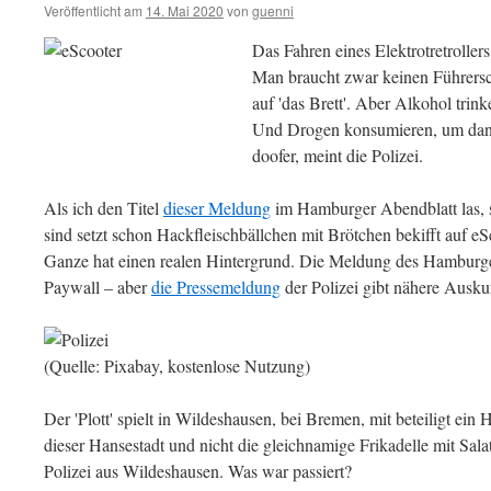
Veröffentlicht am
14. Mai 2020
von
guenni
Das Fahren eines Elektrotretrollers
Man braucht zwar keinen Führersch
auf 'das Brett'. Aber Alkohol trink
Und Drogen konsumieren, um dann p
doofer, meint die Polizei.
Als ich den Titel
dieser Meldung
im Hamburger Abendblatt las, s
sind setzt schon Hackfleischbällchen mit Brötchen bekifft auf e
Ganze hat einen realen Hintergrund. Die Meldung des Hamburger
Paywall – aber
die Pressemeldung
der Polizei gibt nähere Ausku
(Quelle: Pixabay, kostenlose Nutzung)
Der 'Plott' spielt in Wildeshausen, bei Bremen, mit beteiligt ei
dieser Hansestadt und nicht die gleichnamige Frikadelle mit Sal
Polizei aus Wildeshausen. Was war passiert?