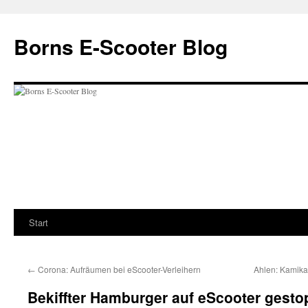
Zum
Inhalt
Borns E-Scooter Blog
springen
Start
←
Corona: Aufräumen bei eScooter-Verleihern
Ahlen: Kamika
Bekiffter Hamburger auf eScooter gesto