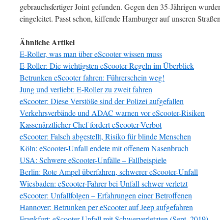
gebrauchsfertiger Joint gefunden. Gegen den 35-Jährigen wurde
eingeleitet. Passt schon, kiffende Hamburger auf unseren Straße
Ähnliche Artikel
E-Roller, was man über eScooter wissen muss
E-Roller: Die wichtigsten eScooter-Regeln im Überblick
Betrunken eScooter fahren: Führerschein weg!
Jung und verliebt: E-Roller zu zweit fahren
eScooter: Diese Verstöße sind der Polizei aufgefallen
Verkehrsverbände und ADAC warnen vor eScooter-Risiken
Kassenärztlicher Chef fordert eScooter-Verbot
eScooter: Falsch abgestellt, Risiko für blinde Menschen
Köln: eScooter-Unfall endete mit offenem Nasenbruch
USA: Schwere eScooter-Unfälle – Fallbeispiele
Berlin: Rote Ampel überfahren, schwerer eScooter-Unfall
Wiesbaden: eScooter-Fahrer bei Unfall schwer verletzt
eScooter: Unfallfolgen – Erfahrungen einer Betroffenen
Hannover: Betrunken per eScooter auf Jeep aufgefahren
Frankfurt: eScooter-Unfall mit Schwerverletzten (Sept. 2019)